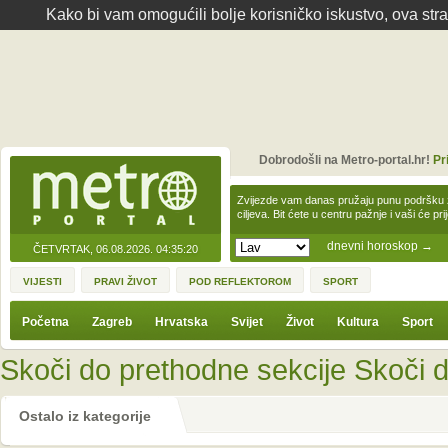
Kako bi vam omogućili bolje korisničko iskustvo, ova str
Dobrodošli na Metro-portal.hr!
Pr
Zvijezde vam danas pružaju punu podršku z
ciljeva. Bit ćete u centru pažnje i vaši će pr
dnevni horoskop
→
ČETVRTAK, 06.08.2026.
04:35:20
VIJESTI
PRAVI ŽIVOT
POD REFLEKTOROM
SPORT
Početna
Zagreb
Hrvatska
Svijet
Život
Kultura
Sport
Skoči do prethodne sekcije
Skoči d
Ostalo iz kategorije