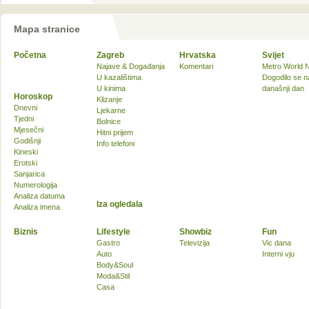
Mapa stranice
Početna
Zagreb
Hrvatska
Svijet
Najave & Događanja
Komentari
Metro World 
U kazalištima
Dogodilo se n
U kinima
današnji dan
Horoskop
Klizanje
Dnevni
Ljekarne
Tjedni
Bolnice
Mjesečni
Hitni prijem
Godišnji
Info telefoni
Kineski
Erotski
Sanjarica
Numerologija
Analiza datuma
Iza ogledala
Analiza imena
Biznis
Lifestyle
Showbiz
Fun
Gastro
Televizija
Vic dana
Auto
Interni vju
Body&Soul
Moda&Stil
Casa