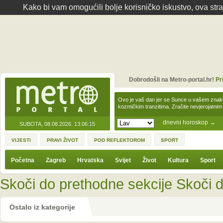
Kako bi vam omogućili bolje korisničko iskustvo, ova str
Dobrodošli na Metro-portal.hr!
Pr
Ovo je vaš dan jer se Sunce u vašem zna
kozmičkim tranzitima. Zračite nevjerojat
dnevni horoskop
→
SUBOTA, 08.08.2026.
13:06:15
VIJESTI
PRAVI ŽIVOT
POD REFLEKTOROM
SPORT
Početna
Zagreb
Hrvatska
Svijet
Život
Kultura
Sport
Skoči do prethodne sekcije
Skoči d
Ostalo iz kategorije