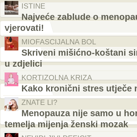
ISTINE
Najveće zablude o menopau
vjerovati!
MIOFASCIJALNA BOL
Skriveni mišićno-koštani s
u zdjelici
KORTIZOLNA KRIZA
Kako kronični stres utječe n
ZNATE LI?
Menopauza nije samo u hor
temelja mijenja ženski mozak