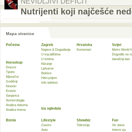
NEVIDLJIVI DEFICIT
Nutrijenti koji najčešće ne
Mapa stranice
Početna
Zagreb
Hrvatska
Svijet
Najave & Događanja
Komentari
Metro World 
U kazalištima
Dogodilo se n
U kinima
današnji dan
Horoskop
Klizanje
Dnevni
Ljekarne
Tjedni
Bolnice
Mjesečni
Hitni prijem
Godišnji
Info telefoni
Kineski
Erotski
Sanjarica
Numerologija
Analiza datuma
Iza ogledala
Analiza imena
Biznis
Lifestyle
Showbiz
Fun
Gastro
Televizija
Vic dana
Auto
Interni vju