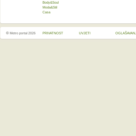
Body&Soul
Moda&Stil
Casa
©
Metro portal 2026
PRIVATNOST
UVJETI
OGLAŠAVAN