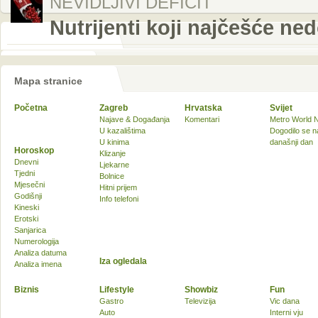
NEVIDLJIVI DEFICIT
Nutrijenti koji najčešće ne
Mapa stranice
Početna
Zagreb
Hrvatska
Svijet
Najave & Događanja
Komentari
Metro World 
U kazalištima
Dogodilo se n
U kinima
današnji dan
Horoskop
Klizanje
Dnevni
Ljekarne
Tjedni
Bolnice
Mjesečni
Hitni prijem
Godišnji
Info telefoni
Kineski
Erotski
Sanjarica
Numerologija
Analiza datuma
Iza ogledala
Analiza imena
Biznis
Lifestyle
Showbiz
Fun
Gastro
Televizija
Vic dana
Auto
Interni vju