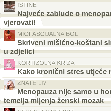
ISTINE
Najveće zablude o menopau
vjerovati!
MIOFASCIJALNA BOL
Skriveni mišićno-koštani s
u zdjelici
KORTIZOLNA KRIZA
Kako kronični stres utječe n
ZNATE LI?
Menopauza nije samo u hor
temelja mijenja ženski mozak