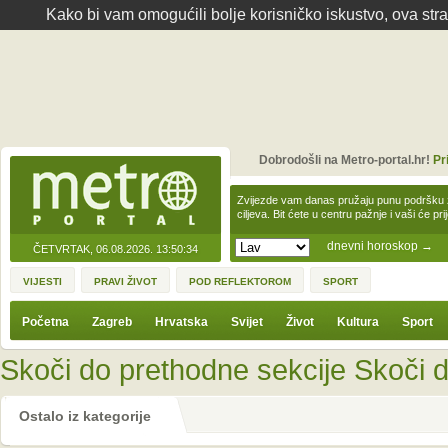
Kako bi vam omogućili bolje korisničko iskustvo, ova str
Dobrodošli na Metro-portal.hr!
Pr
Zvijezde vam danas pružaju punu podršku z
ciljeva. Bit ćete u centru pažnje i vaši će pr
dnevni horoskop
→
ČETVRTAK, 06.08.2026.
13:50:34
VIJESTI
PRAVI ŽIVOT
POD REFLEKTOROM
SPORT
Početna
Zagreb
Hrvatska
Svijet
Život
Kultura
Sport
Skoči do prethodne sekcije
Skoči d
Ostalo iz kategorije