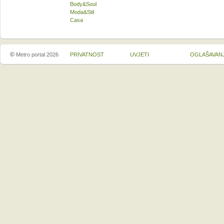
Body&Soul
Moda&Stil
Casa
©
Metro portal 2026
PRIVATNOST
UVJETI
OGLAŠAVAN