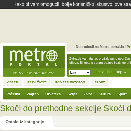
Kako bi vam omogućili bolje korisničko iskustvo, ova str
Dobrodošli na Metro-portal.hr!
Pr
Zvijezde vam danas pružaju punu podršku z
ciljeva. Bit ćete u centru pažnje i vaši će pr
dnevni horoskop
→
PETAK, 07.08.2026.
00:02:58
VIJESTI
PRAVI ŽIVOT
POD REFLEKTOROM
SPORT
Početna
Zagreb
Hrvatska
Svijet
Život
Kultura
Sport
Skoči do prethodne sekcije
Skoči d
Ostalo iz kategorije