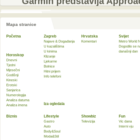
Garmin predstavlja Approa
Mapa stranice
Početna
Zagreb
Hrvatska
Svijet
Najave & Događanja
Komentari
Metro World 
U kazalištima
Dogodilo se n
U kinima
današnji dan
Horoskop
Klizanje
Dnevni
Ljekarne
Tjedni
Bolnice
Mjesečni
Hitni prijem
Godišnji
Info telefoni
Kineski
Erotski
Sanjarica
Numerologija
Analiza datuma
Iza ogledala
Analiza imena
Biznis
Lifestyle
Showbiz
Fun
Gastro
Televizija
Vic dana
Auto
Interni vju
Body&Soul
Moda&Stil