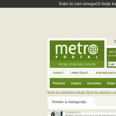
Kako bi vam omogućili bolje kor
D
Vaš š
se kre
PETAK, 07.08.2026.
23:56:29
VIJESTI
PRAVI ŽIVOT
POD REFLEKT
Početna
Zagreb
Hrvatska
Svijet
Skoči do prethodne sekcije
Skoči do slijedeće se
Ostalo iz kategorije
ZANIMLJIVO