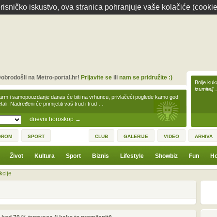
isničko iskustvo, ova stranica pohranjuje vaše kolačiće (cookie
obrodošli na Metro-portal.hr!
Prijavite se
ili
nam se pridružite :)
Bolje kuk
izumitelj 
arm i samopouzdanje danas će biti na vrhuncu, privlačeći poglede kamo god
tali. Nadređeni će primijetiti vaš trud i trud …
dnevni horoskop
→
OROM
SPORT
CLUB
GALERIJE
VIDEO
ARHIVA
Život
Kultura
Sport
Biznis
Lifestyle
Showbiz
Fun
Ho
kcije
1
3