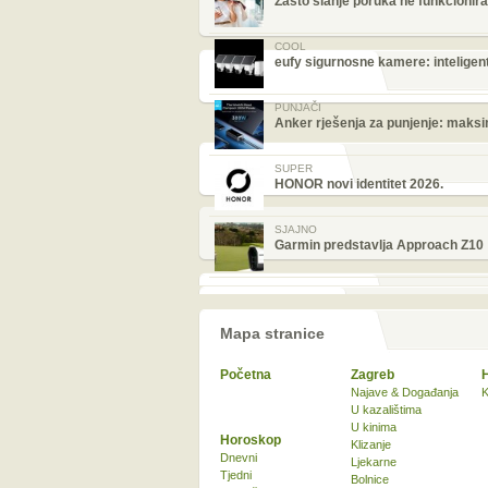
Zašto slanje poruka ne funkcionira
COOL
eufy sigurnosne kamere: inteligen
PUNJAČI
Anker rješenja za punjenje: maksi
SUPER
HONOR novi identitet 2026.
SJAJNO
Garmin predstavlja Approach Z10
Mapa stranice
Početna
Zagreb
Najave & Događanja
K
U kazalištima
U kinima
Horoskop
Klizanje
Dnevni
Ljekarne
Tjedni
Bolnice