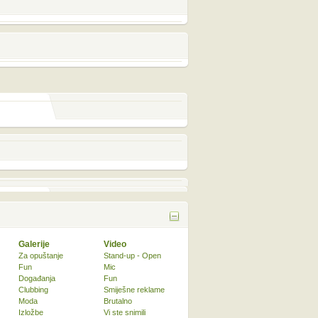
Galerije
Video
Za opuštanje
Stand-up - Open
Fun
Mic
Događanja
Fun
Clubbing
Smiješne reklame
Moda
Brutalno
Izložbe
Vi ste snimili