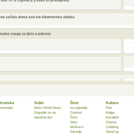
 kod 70 % trgovaca (i kako to promijeniti)
tna zaštita doma kad ste kilometrima daleko
malna snaga za ljeto u pokretu
Hrvatska
Svijet
Život
Kultura
omentari
Metro World News
Iza ogledala
Film
Dogodilo se na
Znanost
Knjiga
današnji dan
Žene
Kazalište
Seks
Glazba
Muškarci
Clubbing
Zdravlje
Stand up