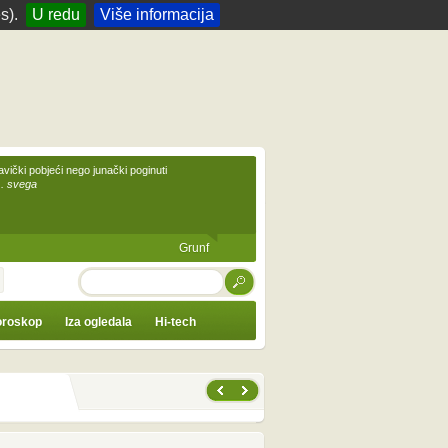
s).
U redu
Više informacija
avički pobjeći nego junački poginuti
... svega
Grunf
TRAŽI
roskop
Iza ogledala
Hi-tech