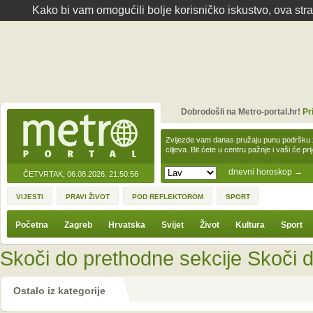
Kako bi vam omogućili bolje korisničko iskustvo, ova str
Dobrodošli na Metro-portal.hr!
Pr
Zvijezde vam danas pružaju punu podršku z
ciljeva. Bit ćete u centru pažnje i vaši će pr
dnevni horoskop
→
ČETVRTAK, 06.08.2026.
21:50:56
VIJESTI
PRAVI ŽIVOT
POD REFLEKTOROM
SPORT
Početna
Zagreb
Hrvatska
Svijet
Život
Kultura
Sport
Skoči do prethodne sekcije
Skoči d
Ostalo iz kategorije