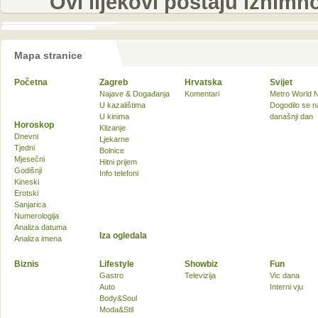
Ovi lijekovi postaju iznim
Mapa stranice
Početna
Zagreb
Hrvatska
Svijet
Najave & Događanja
Komentari
Metro World 
U kazalištima
Dogodilo se n
U kinima
današnji dan
Horoskop
Klizanje
Dnevni
Ljekarne
Tjedni
Bolnice
Mjesečni
Hitni prijem
Godišnji
Info telefoni
Kineski
Erotski
Sanjarica
Numerologija
Analiza datuma
Iza ogledala
Analiza imena
Biznis
Lifestyle
Showbiz
Fun
Gastro
Televizija
Vic dana
Auto
Interni vju
Body&Soul
Moda&Stil