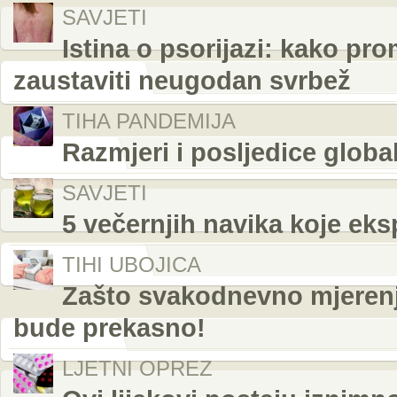
SAVJETI
Istina o psorijazi: kako pr
zaustaviti neugodan svrbež
TIHA PANDEMIJA
Razmjeri i posljedice globa
SAVJETI
5 večernjih navika koje eks
TIHI UBOJICA
Zašto svakodnevno mjerenje
bude prekasno!
LJETNI OPREZ