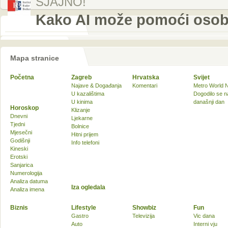
SJAJNO!
Kako AI može pomoći osob
Mapa stranice
Početna
Zagreb
Hrvatska
Svijet
Najave & Događanja
Komentari
Metro World 
U kazalištima
Dogodilo se n
U kinima
današnji dan
Horoskop
Klizanje
Dnevni
Ljekarne
Tjedni
Bolnice
Mjesečni
Hitni prijem
Godišnji
Info telefoni
Kineski
Erotski
Sanjarica
Numerologija
Analiza datuma
Iza ogledala
Analiza imena
Biznis
Lifestyle
Showbiz
Fun
Gastro
Televizija
Vic dana
Auto
Interni vju