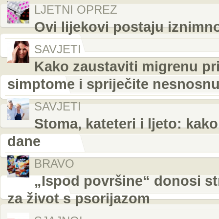
LJETNI OPREZ
Ovi lijekovi postaju iznim
SAVJETI
Kako zaustaviti migrenu pr
simptome i spriječite nesnosnu
SAVJETI
Stoma, kateteri i ljeto: kak
dane
BRAVO
„Ispod površine“ donosi st
za život s psorijazom