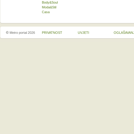
Body&Soul
Moda&Stil
Casa
©
Metro portal 2026
PRIVATNOST
UVJETI
OGLAŠAVAN