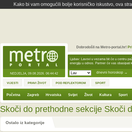
Kako bi vam omogućili bolje korisničko iskustvo, ova str
Dobrodošli na Metro-portal.hr!
Pr
Ljubav: Lavovi u vezama bit će u centru paž
energiju u odnos. Partner će vas obasipati
dnevni horoskop
→
NEDJELJA, 09.08.2026.
06:44:42
VIJESTI
PRAVI ŽIVOT
POD REFLEKTOROM
SPORT
Početna
Zagreb
Hrvatska
Svijet
Život
Kultura
Sport
Skoči do prethodne sekcije
Skoči d
Ostalo iz kategorije