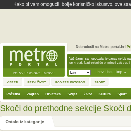
Kako bi vam omogućili bolje korisničko iskustvo, ova str
Dobrodošli na Metro-portal.hr!
Pr
Vaš šarm i samopouzdanje danas će biti na
se kretali. Nadređeni će primijetiti vaš trud 
dnevni horoskop
→
PETAK, 07.08.2026.
18:59:29
VIJESTI
PRAVI ŽIVOT
POD REFLEKTOROM
SPORT
Početna
Zagreb
Hrvatska
Svijet
Život
Kultura
Sport
Skoči do prethodne sekcije
Skoči d
Ostalo iz kategorije