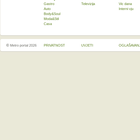
Gastro
Televizija
Vic dana
Auto
Interni vju
Body&Soul
Moda&Stil
Casa
©
Metro portal 2026
PRIVATNOST
UVJETI
OGLAŠAVAN