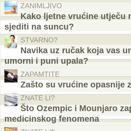
ZANIMLJIVO
Kako ljetne vrućine utječu 
sjediti na suncu?
STVARNO?
Navika uz ručak koja vas u
umorni i puni upala?
ZAPAMTITE
Zašto su vrućine opasnije 
ZNATE LI?
Što Ozempic i Mounjaro zap
medicinskog fenomena