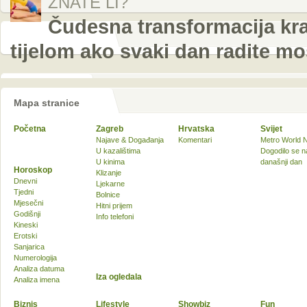
ZNATE LI?
Čudesna transformacija kra
tijelom ako svaki dan radite m
Mapa stranice
Početna
Zagreb
Hrvatska
Svijet
Najave & Događanja
Komentari
Metro World 
U kazalištima
Dogodilo se n
U kinima
današnji dan
Horoskop
Klizanje
Dnevni
Ljekarne
Tjedni
Bolnice
Mjesečni
Hitni prijem
Godišnji
Info telefoni
Kineski
Erotski
Sanjarica
Numerologija
Analiza datuma
Iza ogledala
Analiza imena
Biznis
Lifestyle
Showbiz
Fun