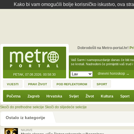
Kako bi vam omogućili bolje korisničko iskustvo, ova str
Dobrodošli na Metro-portal.hr!
Pr
Vaš šarm i samopouzdanje danas će biti na
se kretali. Nadređeni će primijetiti vaš trud 
dnevni horoskop
→
PETAK, 07.08.2026.
00:58:30
VIJESTI
PRAVI ŽIVOT
POD REFLEKTOROM
SPORT
Početna
Zagreb
Hrvatska
Svijet
Život
Kultura
Sport
Skoči do prethodne sekcije
Skoči do slijedeće sekcije
Ostalo iz kategorije
NAJAVE