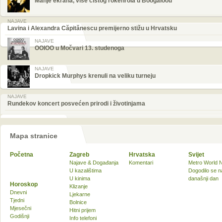
Manje ekrana, više čistog rokenrola u Boogaloou
NAJAVE
Lavina i Alexandra Căpitănescu premijerno stižu u Hrvatsku
NAJAVE
OOIOO u Močvari 13. studenoga
NAJAVE
Dropkick Murphys krenuli na veliku turneju
NAJAVE
Rundekov koncert posvećen prirodi i životinjama
Mapa stranice
Početna
Zagreb
Hrvatska
Svijet
Najave & Događanja
Komentari
Metro World 
U kazalištima
Dogodilo se n
U kinima
današnji dan
Horoskop
Klizanje
Dnevni
Ljekarne
Tjedni
Bolnice
Mjesečni
Hitni prijem
Godišnji
Info telefoni