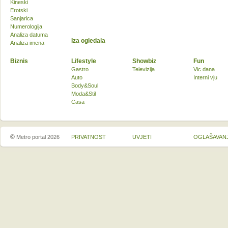
Kineski
Erotski
Sanjarica
Numerologija
Analiza datuma
Iza ogledala
Analiza imena
Biznis
Lifestyle
Showbiz
Fun
Gastro
Televizija
Vic dana
Auto
Interni vju
Body&Soul
Moda&Stil
Casa
©
Metro portal 2026
PRIVATNOST
UVJETI
OGLAŠAVAN