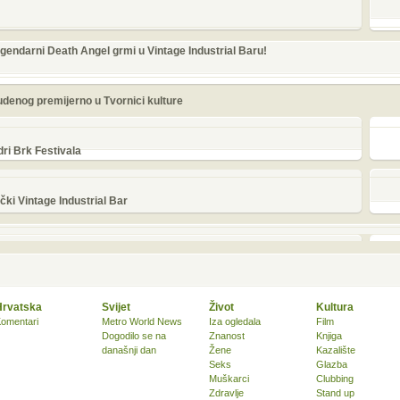
gendarni Death Angel grmi u Vintage Industrial Baru!
enog premijerno u Tvornici kulture
ri Brk Festivala
čki Vintage Industrial Bar
Hrvatska
Svijet
Život
Kultura
omentari
Metro World News
Iza ogledala
Film
Dogodilo se na
Znanost
Knjiga
današnji dan
Žene
Kazalište
Seks
Glazba
Muškarci
Clubbing
Zdravlje
Stand up