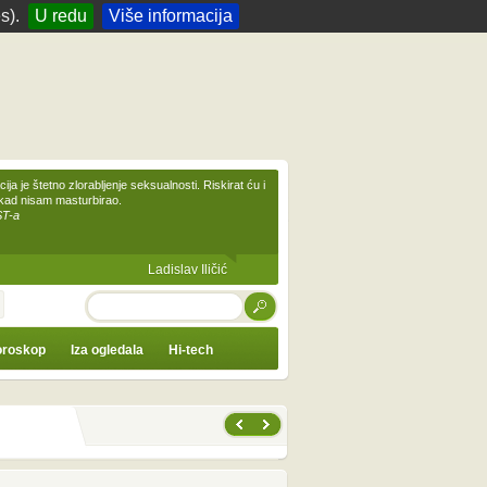
s).
U redu
Više informacija
ija je štetno zlorabljenje seksualnosti. Riskirat ću i
ikad nisam masturbirao.
ST-a
Ladislav Iličić
TRAŽI
roskop
Iza ogledala
Hi-tech