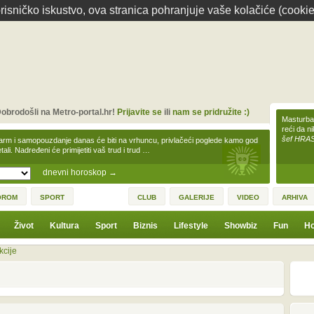
isničko iskustvo, ova stranica pohranjuje vaše kolačiće (cookie
obrodošli na Metro-portal.hr!
Prijavite se
ili
nam se pridružite :)
Masturbac
reći da n
šef HRA
arm i samopouzdanje danas će biti na vrhuncu, privlačeći poglede kamo god
tali. Nadređeni će primijetiti vaš trud i trud …
dnevni horoskop
→
OROM
SPORT
CLUB
GALERIJE
VIDEO
ARHIVA
Život
Kultura
Sport
Biznis
Lifestyle
Showbiz
Fun
Ho
kcije
1
3