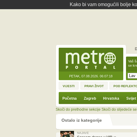
Kako bi vam omogućili bolje kor
D
Vaš š
se kre
PETAK, 07.08.2026.
06:07:18
VIJESTI
PRAVI ŽIVOT
POD REFLEKT
Početna
Zagreb
Hrvatska
Svijet
Skoči do prethodne sekcije
Skoči do slijedeće se
Ostalo iz kategorije
NAJAVE