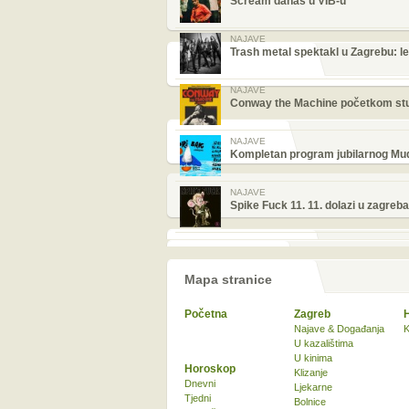
Scream danas u VIB-u
NAJAVE
Trash metal spektakl u Zagrebu: le
NAJAVE
Conway the Machine početkom stud
NAJAVE
Kompletan program jubilarnog Mud
NAJAVE
Spike Fuck 11. 11. dolazi u zagreba
Mapa stranice
Početna
Zagreb
Najave & Događanja
K
U kazalištima
U kinima
Horoskop
Klizanje
Dnevni
Ljekarne
Tjedni
Bolnice