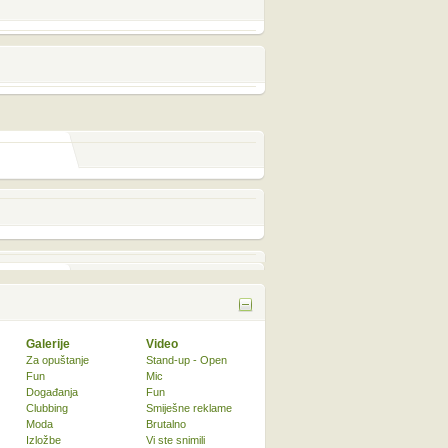
Galerije
Video
Za opuštanje
Stand-up - Open
Fun
Mic
Događanja
Fun
Clubbing
Smiješne reklame
Moda
Brutalno
Izložbe
Vi ste snimili