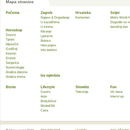
Mapa stranice
Početna
Zagreb
Hrvatska
Svijet
Najave & Događanja
Komentari
Metro World 
U kazalištima
Dogodilo se n
U kinima
današnji dan
Horoskop
Klizanje
Dnevni
Ljekarne
Tjedni
Bolnice
Mjesečni
Hitni prijem
Godišnji
Info telefoni
Kineski
Erotski
Sanjarica
Numerologija
Analiza datuma
Iza ogledala
Analiza imena
Biznis
Lifestyle
Showbiz
Fun
Gastro
Televizija
Vic dana
Auto
Interni vju
Body&Soul
Moda&Stil
Casa