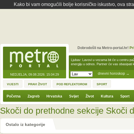
Kako bi vam omogućili bolje korisničko iskustvo, ova str
Dobrodošli na Metro-portal.hr!
Pr
Ljubav: Lavovi u vezama bit će u centru paž
energiju u odnos. Partner će vas obasipati
dnevni horoskop
→
NEDJELJA, 09.08.2026.
15:04:29
VIJESTI
PRAVI ŽIVOT
POD REFLEKTOROM
SPORT
Početna
Zagreb
Hrvatska
Svijet
Život
Kultura
Sport
Skoči do prethodne sekcije
Skoči d
Ostalo iz kategorije