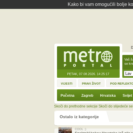
Kako bi vam omogućili bolje kor
D
Vaš š
se kre
PETAK, 07.08.2026.
14:25:17
VIJESTI
PRAVI ŽIVOT
POD REFLEKT
Početna
Zagreb
Hrvatska
Svijet
Skoči do prethodne sekcije
Skoči do slijedeće se
Ostalo iz kategorije
COOL ;)