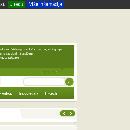
s).
U redu
Više informacija
olucije i 'Velikog praska' su točne, a Bog nije
čar s čarobnim štapićem
 otvoreni papa
papa Franjo
TRAŽI
roskop
Iza ogledala
Hi-tech