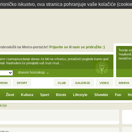
isničko iskustvo, ova stranica pohranjuje vaše kolačiće (cookie
obrodošli na Metro-portal.hr!
Prijavite se
ili
nam se pridružite :)
Teorije ev
'mađioni
neobično
arm i samopouzdanje danas će biti na vrhuncu, privlačeći poglede kamo god
tali. Nadređeni će primijetiti vaš trud i trud …
dnevni horoskop
→
OROM
SPORT
CLUB
GALERIJE
VIDEO
ARHIVA
Život
Kultura
Sport
Biznis
Lifestyle
Showbiz
Fun
Ho
kcije
1
3