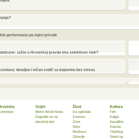
idjela
srpnja?
okih performansi po mjeri prirode
odabrane: zašto u Hrvatskoj pravda ima selektivan sluh?
centara: detaljan i točan vodič za kupovinu bez stresa
Hrvatska
Svijet
Život
Kultura
omentari
Metro World News
Iza ogledala
Film
Dogodilo se na
Znanost
Knjiga
današnji dan
Žene
Kazalište
Seks
Glazba
Muškarci
Clubbing
Zdravlje
Stand up