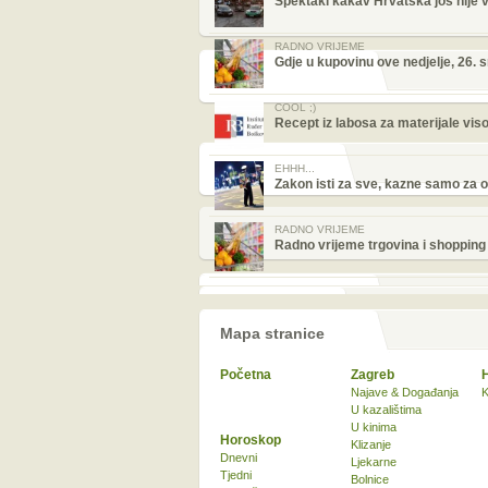
Spektakl kakav Hrvatska još nije v
RADNO VRIJEME
Gdje u kupovinu ove nedjelje, 26. 
COOL ;)
Recept iz labosa za materijale vis
EHHH...
Zakon isti za sve, kazne samo za 
RADNO VRIJEME
Radno vrijeme trgovina i shopping 
Mapa stranice
Početna
Zagreb
Najave & Događanja
K
U kazalištima
U kinima
Horoskop
Klizanje
Dnevni
Ljekarne
Tjedni
Bolnice