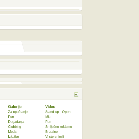
Galerije
Video
Za opuštanje
Stand-up - Open
Fun
Mic
Događanja
Fun
Clubbing
Smiješne reklame
Moda
Brutalno
Izložbe
Vi ste snimili