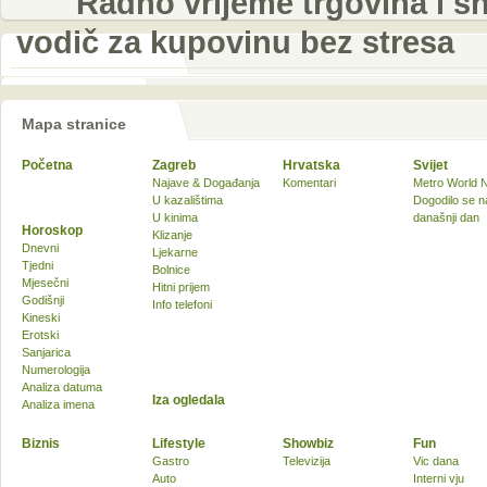
Radno vrijeme trgovina i sh
vodič za kupovinu bez stresa
Mapa stranice
Početna
Zagreb
Hrvatska
Svijet
Najave & Događanja
Komentari
Metro World 
U kazalištima
Dogodilo se n
U kinima
današnji dan
Horoskop
Klizanje
Dnevni
Ljekarne
Tjedni
Bolnice
Mjesečni
Hitni prijem
Godišnji
Info telefoni
Kineski
Erotski
Sanjarica
Numerologija
Analiza datuma
Iza ogledala
Analiza imena
Biznis
Lifestyle
Showbiz
Fun
Gastro
Televizija
Vic dana
Auto
Interni vju