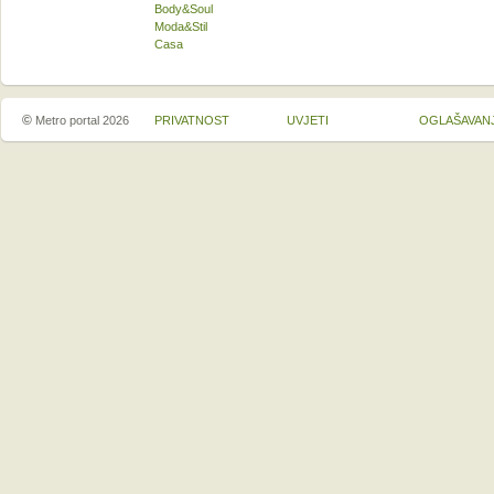
Body&Soul
Moda&Stil
Casa
©
Metro portal 2026
PRIVATNOST
UVJETI
OGLAŠAVAN