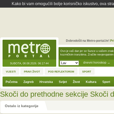
Kako bi vam omogućili bolje korisničko iskustvo, ova str
Dobrodošli na Metro-portal.hr!
Pr
Ovo je vaš dan jer se Sunce u vašem zna
kozmičkim tranzitima. Zračite nevjerojat
dnevni horoskop
→
SUBOTA, 08.08.2026.
06:17:44
VIJESTI
PRAVI ŽIVOT
POD REFLEKTOROM
SPORT
Početna
Zagreb
Hrvatska
Svijet
Život
Kultura
Sport
Skoči do prethodne sekcije
Skoči d
Ostalo iz kategorije