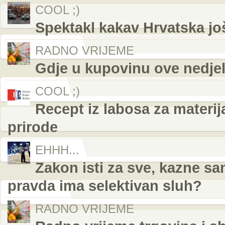
COOL ;)
Spektakl kakav Hrvatska još
RADNO VRIJEME
Gdje u kupovinu ove nedjelj
COOL ;)
Recept iz labosa za materij
prirode
EHHH...
Zakon isti za sve, kazne s
pravda ima selektivan sluh?
RADNO VRIJEME