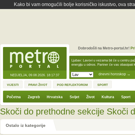
Kako bi vam omogućili bolje korisničko iskustvo, ova str
Dobrodošli na Metro-portal.hr!
Pr
Ljubav: Lavovi u vezama bit će u centru paž
energiju u odnos. Partner će vas obasipati
dnevni horoskop
→
NEDJELJA, 09.08.2026.
18:17:37
VIJESTI
PRAVI ŽIVOT
POD REFLEKTOROM
SPORT
Početna
Zagreb
Hrvatska
Svijet
Život
Kultura
Sport
Skoči do prethodne sekcije
Skoči d
Ostalo iz kategorije