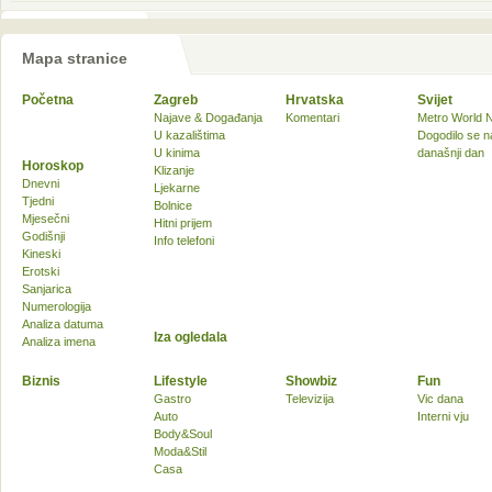
Mapa stranice
Početna
Zagreb
Hrvatska
Svijet
Najave & Događanja
Komentari
Metro World 
U kazalištima
Dogodilo se n
U kinima
današnji dan
Horoskop
Klizanje
Dnevni
Ljekarne
Tjedni
Bolnice
Mjesečni
Hitni prijem
Godišnji
Info telefoni
Kineski
Erotski
Sanjarica
Numerologija
Analiza datuma
Iza ogledala
Analiza imena
Biznis
Lifestyle
Showbiz
Fun
Gastro
Televizija
Vic dana
Auto
Interni vju
Body&Soul
Moda&Stil
Casa