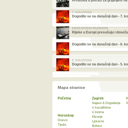
Hrvatska u potrazi za grijanjem na
7. KOLOVOZA
Dogodilo se na današnji dan - 7. k
KRIZA EPSKIH RAZMJERA
Rijeke u Europi presušuju i dose
Dogodilo se na današnji dan - 6. k
5. KOLOVOZA
Dogodilo se na današnji dan - 5. k
Mapa stranice
Početna
Zagreb
Najave & Događanja
K
U kazalištima
U kinima
Horoskop
Klizanje
Dnevni
Ljekarne
Tjedni
Bolnice