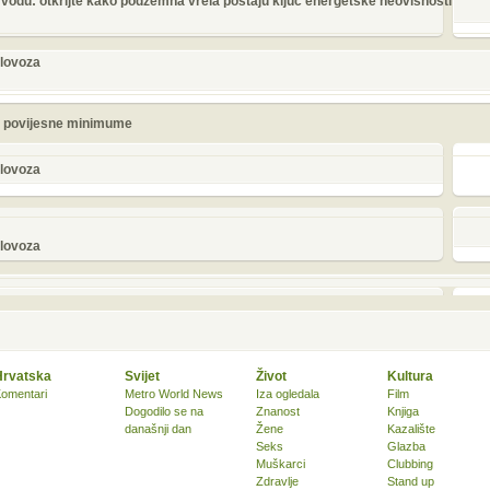
 vodu: otkrijte kako podzemna vrela postaju ključ energetske neovisnosti
olovoza
žu povijesne minimume
olovoza
olovoza
Hrvatska
Svijet
Život
Kultura
omentari
Metro World News
Iza ogledala
Film
Dogodilo se na
Znanost
Knjiga
današnji dan
Žene
Kazalište
Seks
Glazba
Muškarci
Clubbing
Zdravlje
Stand up