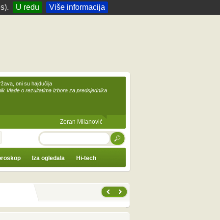
s).
U redu
Više informacija
žava, oni su hajdučija
ik Vlade o rezultatima izbora za predsjednika
Zoran Milanović
TRAŽI
roskop
Iza ogledala
Hi-tech