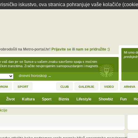
isničko iskustvo, ova stranica pohranjuje vaše kolačiće (cookie
obrodošli na Metro-portal.hr!
Prijavite se
ili
nam se pridružite :)
Mi smo dr
predsjedn
e vaš dan jer se Sunce u vašem znaku savršeno spaja s moćnim
čkim tranzitima. Zračite nevjerojatnim samopouzdanjem i magnets…
dnevni horoskop
→
OROM
SPORT
CLUB
GALERIJE
VIDEO
ARHIVA
Život
Kultura
Sport
Biznis
Lifestyle
Showbiz
Fun
Ho
kcije
1
3