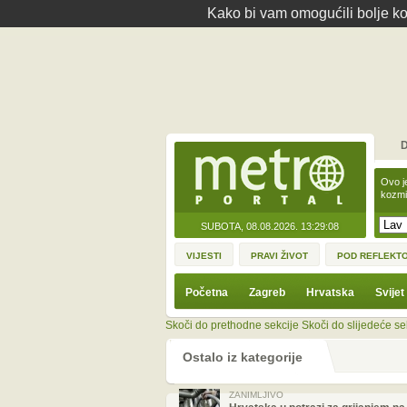
Kako bi vam omogućili bolje kor
D
Ovo j
kozmi
SUBOTA, 08.08.2026.
13:29:08
VIJESTI
PRAVI ŽIVOT
POD REFLEKT
Početna
Zagreb
Hrvatska
Svijet
Skoči do prethodne sekcije
Skoči do slijedeće se
Ostalo iz kategorije
ZANIMLJIVO