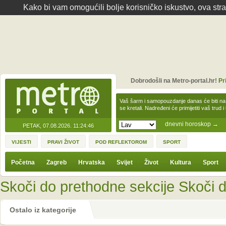
Kako bi vam omogućili bolje korisničko iskustvo, ova str
Dobrodošli na Metro-portal.hr!
Pr
Vaš šarm i samopouzdanje danas će biti na
se kretali. Nadređeni će primijetiti vaš trud 
dnevni horoskop
→
PETAK, 07.08.2026.
11:24:46
VIJESTI
PRAVI ŽIVOT
POD REFLEKTOROM
SPORT
Početna
Zagreb
Hrvatska
Svijet
Život
Kultura
Sport
Skoči do prethodne sekcije
Skoči d
Ostalo iz kategorije