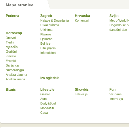
Mapa stranice
Početna
Zagreb
Hrvatska
Svijet
Najave & Događanja
Komentari
Metro World 
U kazalištima
Dogodilo se n
U kinima
današnji dan
Horoskop
Klizanje
Dnevni
Ljekarne
Tjedni
Bolnice
Mjesečni
Hitni prijem
Godišnji
Info telefoni
Kineski
Erotski
Sanjarica
Numerologija
Analiza datuma
Iza ogledala
Analiza imena
Biznis
Lifestyle
Showbiz
Fun
Gastro
Televizija
Vic dana
Auto
Interni vju
Body&Soul
Moda&Stil
Casa