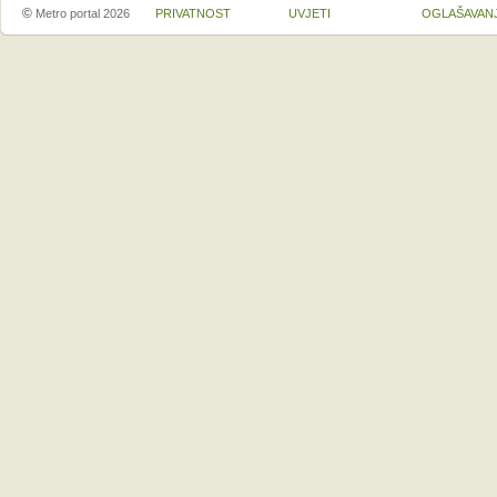
©
Metro portal 2026
PRIVATNOST
UVJETI
OGLAŠAVAN