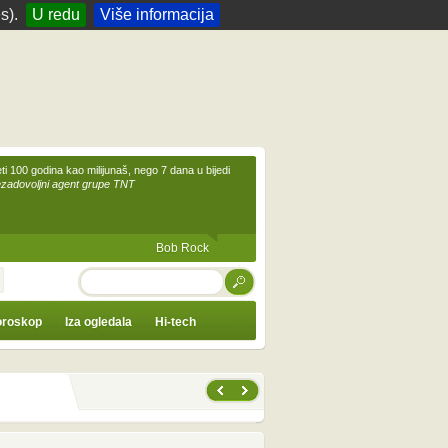
s).
U redu
Više informacija
eti 100 godina kao milijunaš, nego 7 dana u bijedi
ezadovoljni agent grupe TNT
Bob Rock
TRAŽI
roskop
Iza ogledala
Hi-tech