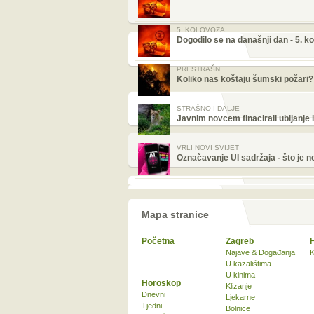
5. KOLOVOZA
Dogodilo se na današnji dan - 5. k
PRESTRAŠN
Koliko nas koštaju šumski požari?
STRAŠNO I DALJE
Javnim novcem finacirali ubijanje 
VRLI NOVI SVIJET
Označavanje UI sadržaja - što je 
Mapa stranice
Početna
Zagreb
Najave & Događanja
K
U kazalištima
U kinima
Horoskop
Klizanje
Dnevni
Ljekarne
Tjedni
Bolnice