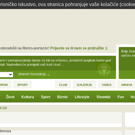
isničko iskustvo, ova stranica pohranjuje vaše kolačiće (cookie
obrodošli na Metro-portal.hr!
Prijavite se
ili
nam se pridružite :)
Bolje živj
vječno n
arm i samopouzdanje danas će biti na vrhuncu, privlačeći poglede kamo god
tali. Nadređeni će primijetiti vaš trud i trud …
dnevni horoskop
→
OROM
SPORT
CLUB
GALERIJE
VIDEO
ARHIVA
Život
Kultura
Sport
Biznis
Lifestyle
Showbiz
Fun
Ho
kcije
1
3
olovoza