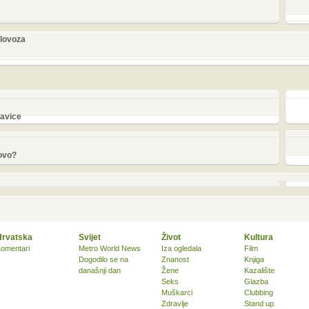
olovoza
lavice
novo?
Hrvatska
Svijet
Život
Kultura
omentari
Metro World News
Iza ogledala
Film
Dogodilo se na
Znanost
Knjiga
današnji dan
Žene
Kazalište
Seks
Glazba
Muškarci
Clubbing
Zdravlje
Stand up