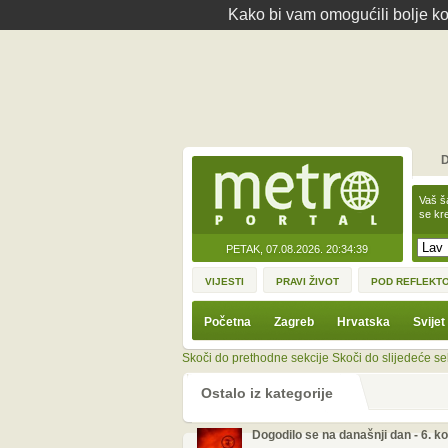
Kako bi vam omogućili bolje kor
D
Vaš š
se kre
PETAK, 07.08.2026.
20:34:39
VIJESTI
PRAVI ŽIVOT
POD REFLEKT
Početna
Zagreb
Hrvatska
Svijet
Skoči do prethodne sekcije
Skoči do slijedeće se
Ostalo iz kategorije
Dogodilo se na današnji dan - 6. k