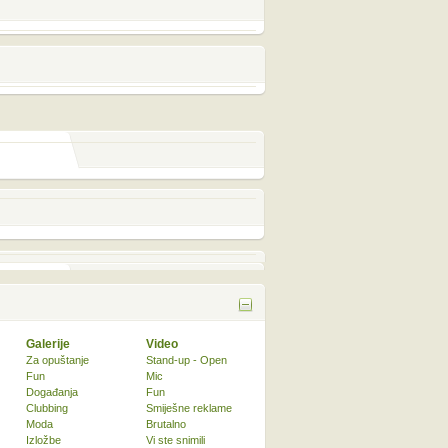
Galerije
Video
Za opuštanje
Stand-up - Open
Fun
Mic
Događanja
Fun
Clubbing
Smiješne reklame
Moda
Brutalno
Izložbe
Vi ste snimili