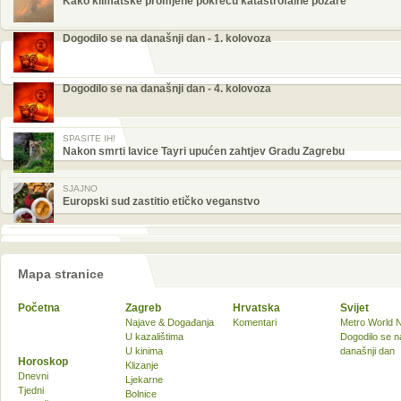
Kako klimatske promjene pokreću katastrofalne požare
Dogodilo se na današnji dan - 1. kolovoza
Dogodilo se na današnji dan - 4. kolovoza
SPASITE IH!
Nakon smrti lavice Tayri upućen zahtjev Gradu Zagrebu
SJAJNO
Europski sud zastitio etičko veganstvo
Mapa stranice
Početna
Zagreb
Hrvatska
Svijet
Najave & Događanja
Komentari
Metro World 
U kazalištima
Dogodilo se n
U kinima
današnji dan
Horoskop
Klizanje
Dnevni
Ljekarne
Tjedni
Bolnice