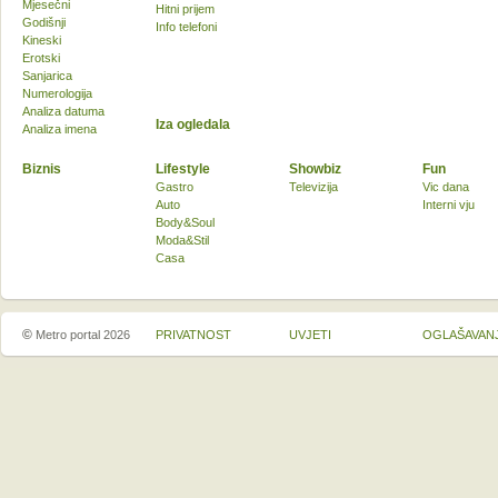
Mjesečni
Hitni prijem
Godišnji
Info telefoni
Kineski
Erotski
Sanjarica
Numerologija
Analiza datuma
Iza ogledala
Analiza imena
Biznis
Lifestyle
Showbiz
Fun
Gastro
Televizija
Vic dana
Auto
Interni vju
Body&Soul
Moda&Stil
Casa
©
Metro portal 2026
PRIVATNOST
UVJETI
OGLAŠAVAN