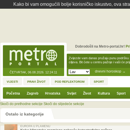
Kako bi vam omogućili bolje korisničko iskustvo, ova str
Dobrodošli na Metro-portal.hr!
Pr
Zvijezde vam danas pružaju punu podršku z
ciljeva. Bit ćete u centru pažnje i vaši će pr
dnevni horoskop
→
ČETVRTAK, 06.08.2026.
12:24:11
VIJESTI
PRAVI ŽIVOT
POD REFLEKTOROM
SPORT
Početna
Zagreb
Hrvatska
Svijet
Život
Kultura
Sport
Skoči do prethodne sekcije
Skoči do slijedeće sekcije
Ostalo iz kategorije
EUROPA U PLAMENU