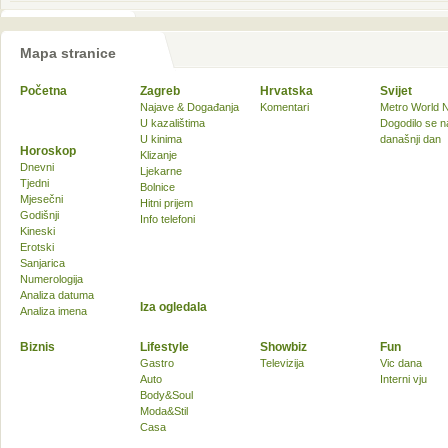
Mapa stranice
Početna
Zagreb
Hrvatska
Svijet
Najave & Događanja
Komentari
Metro World 
U kazalištima
Dogodilo se n
U kinima
današnji dan
Horoskop
Klizanje
Dnevni
Ljekarne
Tjedni
Bolnice
Mjesečni
Hitni prijem
Godišnji
Info telefoni
Kineski
Erotski
Sanjarica
Numerologija
Analiza datuma
Iza ogledala
Analiza imena
Biznis
Lifestyle
Showbiz
Fun
Gastro
Televizija
Vic dana
Auto
Interni vju
Body&Soul
Moda&Stil
Casa