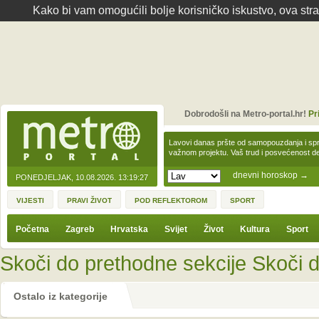
Kako bi vam omogućili bolje korisničko iskustvo, ova str
Dobrodošli na Metro-portal.hr!
Pr
Lavovi danas pršte od samopouzdanja i spre
važnom projektu. Vaš trud i posvećenost 
dnevni horoskop
→
PONEDJELJAK, 10.08.2026.
13:19:27
VIJESTI
PRAVI ŽIVOT
POD REFLEKTOROM
SPORT
Početna
Zagreb
Hrvatska
Svijet
Život
Kultura
Sport
Skoči do prethodne sekcije
Skoči d
Ostalo iz kategorije