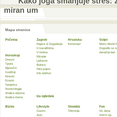
Kako joga smanjuje stres:
miran um
Mapa stranice
Početna
Zagreb
Hrvatska
Svijet
Najave & Događanja
Komentari
Metro World 
U kazalištima
Dogodilo se n
U kinima
današnji dan
Horoskop
Klizanje
Dnevni
Ljekarne
Tjedni
Bolnice
Mjesečni
Hitni prijem
Godišnji
Info telefoni
Kineski
Erotski
Sanjarica
Numerologija
Analiza datuma
Iza ogledala
Analiza imena
Biznis
Lifestyle
Showbiz
Fun
Gastro
Televizija
Vic dana
Auto
Interni vju