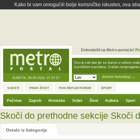
Kako bi vam omogućili bolje korisničko iskustvo, ova str
Dobrodošli na Metro-portal.hr!
Pr
Ovo je vaš dan jer se Sunce u vašem zna
kozmičkim tranzitima. Zračite nevjerojat
dnevni horoskop
→
SUBOTA, 08.08.2026.
07:47:57
VIJESTI
PRAVI ŽIVOT
POD REFLEKTOROM
SPORT
Početna
Zagreb
Hrvatska
Svijet
Život
Kultura
Sport
Skoči do prethodne sekcije
Skoči d
Ostalo iz kategorije