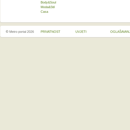
Body&Soul
Moda&Stil
Casa
©
Metro portal 2026
PRIVATNOST
UVJETI
OGLAŠAVAN