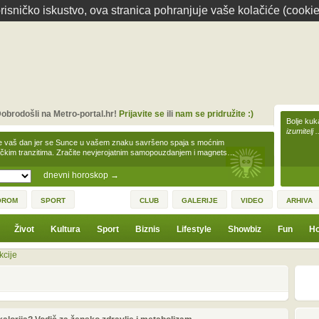
isničko iskustvo, ova stranica pohranjuje vaše kolačiće (cookie
obrodošli na Metro-portal.hr!
Prijavite se
ili
nam se pridružite :)
Bolje kuk
izumitelj 
e vaš dan jer se Sunce u vašem znaku savršeno spaja s moćnim
čkim tranzitima. Zračite nevjerojatnim samopouzdanjem i magnets…
dnevni horoskop
→
OROM
SPORT
CLUB
GALERIJE
VIDEO
ARHIVA
Život
Kultura
Sport
Biznis
Lifestyle
Showbiz
Fun
Ho
kcije
2
4