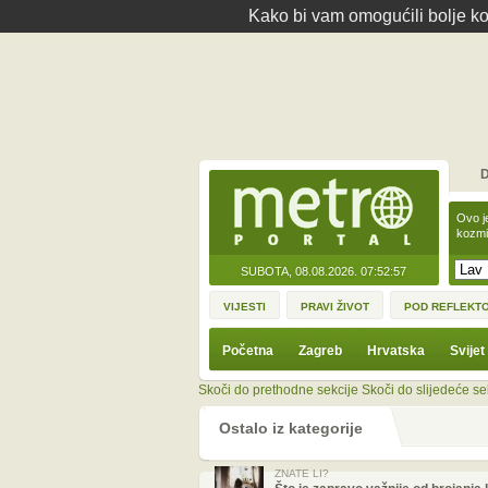
Kako bi vam omogućili bolje kor
D
Ovo j
kozmi
SUBOTA, 08.08.2026.
07:52:57
VIJESTI
PRAVI ŽIVOT
POD REFLEKT
Početna
Zagreb
Hrvatska
Svijet
Skoči do prethodne sekcije
Skoči do slijedeće se
Ostalo iz kategorije
ZNATE LI?