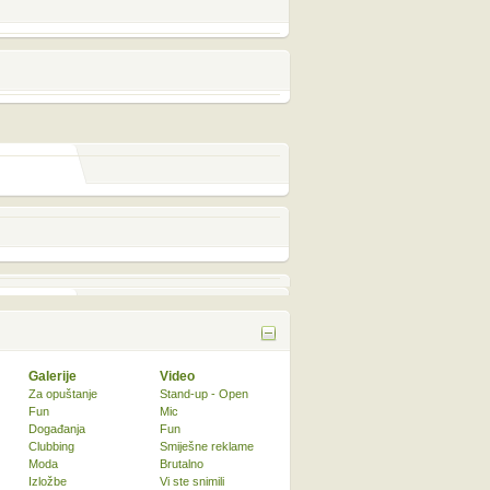
Galerije
Video
Za opuštanje
Stand-up - Open
Fun
Mic
Događanja
Fun
Clubbing
Smiješne reklame
Moda
Brutalno
Izložbe
Vi ste snimili