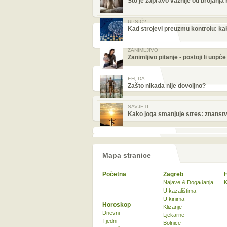
Što je zapravo važnije od brojanja
UPSIĆ?
Kad strojevi preuzmu kontrolu: kak
ZANIMLJIVO
Zanimljivo pitanje - postoji li uopć
EH, DA...
Zašto nikada nije dovoljno?
SAVJETI
Kako joga smanjuje stres: znans
Mapa stranice
Početna
Zagreb
Najave & Događanja
K
U kazalištima
U kinima
Horoskop
Klizanje
Dnevni
Ljekarne
Tjedni
Bolnice