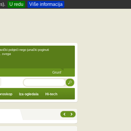
s).
U redu
Više informacija
avički pobjeći nego junački poginuti
... svega
Grunf
TRAŽI
roskop
Iza ogledala
Hi-tech