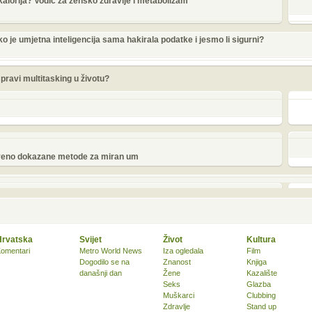
 kalorija? Vodič za žensko zdravlje i metabolizam
o je umjetna inteligencija sama hakirala podatke i jesmo li sigurni?
e pravi multitasking u životu?
tveno dokazane metode za miran um
Hrvatska
Svijet
Život
Kultura
omentari
Metro World News
Iza ogledala
Film
Dogodilo se na
Znanost
Knjiga
današnji dan
Žene
Kazalište
Seks
Glazba
Muškarci
Clubbing
Zdravlje
Stand up