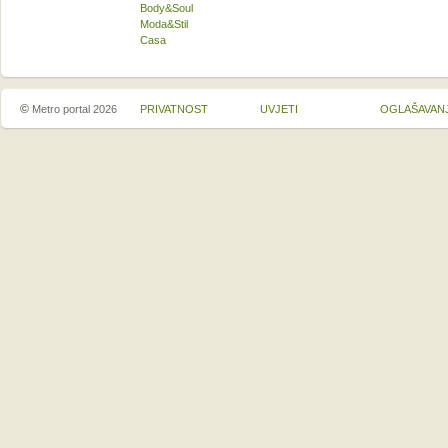
Body&Soul
Moda&Stil
Casa
©
Metro portal 2026
PRIVATNOST
UVJETI
OGLAŠAVAN