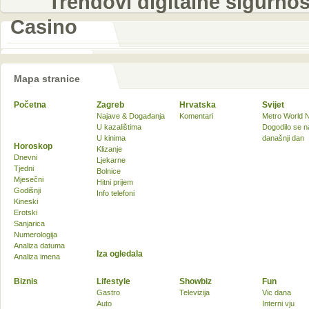
Trendovi digitalne sigurnos
Casino
Mapa stranice
Početna
Zagreb
Hrvatska
Svijet
Najave & Događanja
Komentari
Metro World 
U kazalištima
Dogodilo se n
U kinima
današnji dan
Horoskop
Klizanje
Dnevni
Ljekarne
Tjedni
Bolnice
Mjesečni
Hitni prijem
Godišnji
Info telefoni
Kineski
Erotski
Sanjarica
Numerologija
Analiza datuma
Iza ogledala
Analiza imena
Biznis
Lifestyle
Showbiz
Fun
Gastro
Televizija
Vic dana
Auto
Interni vju