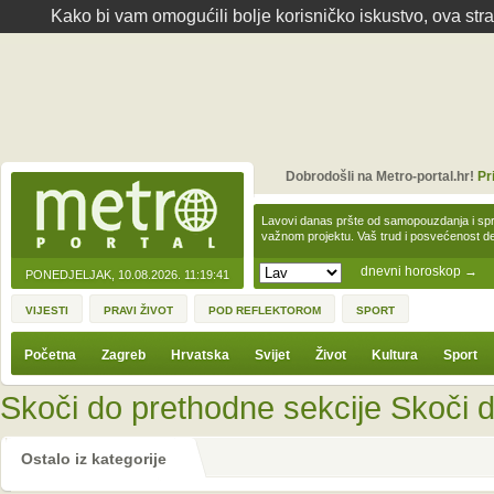
Kako bi vam omogućili bolje korisničko iskustvo, ova str
Dobrodošli na Metro-portal.hr!
Pr
Lavovi danas pršte od samopouzdanja i spre
važnom projektu. Vaš trud i posvećenost 
dnevni horoskop
→
PONEDJELJAK, 10.08.2026.
11:19:41
VIJESTI
PRAVI ŽIVOT
POD REFLEKTOROM
SPORT
Početna
Zagreb
Hrvatska
Svijet
Život
Kultura
Sport
Skoči do prethodne sekcije
Skoči d
Ostalo iz kategorije