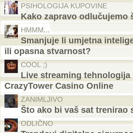
PSIHOLOGIJA KUPOVINE
Kako zapravo odlučujemo š
HMMM...
Smanjuje li umjetna intelig
ili opasna stvarnost?
COOL ;)
Live streaming tehnologija 
CrazyTower Casino Online
ZANIMLJIVO
Što ako bi vaš sat trenira
ODLIČNO