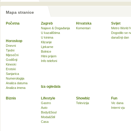
Mapa stranice
Početna
Zagreb
Hrvatska
Svijet
Najave & Događanja
Komentari
Metro World 
U kazalištima
Dogodilo se n
U kinima
današnji dan
Horoskop
Klizanje
Dnevni
Ljekarne
Tjedni
Bolnice
Mjesečni
Hitni prijem
Godišnji
Info telefoni
Kineski
Erotski
Sanjarica
Numerologija
Analiza datuma
Iza ogledala
Analiza imena
Biznis
Lifestyle
Showbiz
Fun
Gastro
Televizija
Vic dana
Auto
Interni vju
Body&Soul
Moda&Stil
Casa