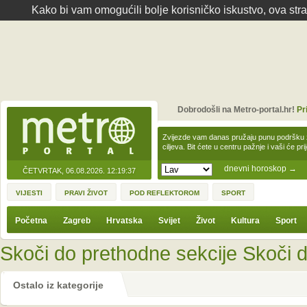
Kako bi vam omogućili bolje korisničko iskustvo, ova str
Dobrodošli na Metro-portal.hr!
Pr
Zvijezde vam danas pružaju punu podršku z
ciljeva. Bit ćete u centru pažnje i vaši će pr
dnevni horoskop
→
ČETVRTAK, 06.08.2026.
12:19:37
VIJESTI
PRAVI ŽIVOT
POD REFLEKTOROM
SPORT
Početna
Zagreb
Hrvatska
Svijet
Život
Kultura
Sport
Skoči do prethodne sekcije
Skoči d
Ostalo iz kategorije