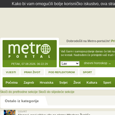
Kako bi vam omogućili bolje korisničko iskustvo, ova str
Dobrodošli na Metro-portal.hr!
Pr
Vaš šarm i samopouzdanje danas će biti na
se kretali. Nadređeni će primijetiti vaš trud 
dnevni horoskop
→
PETAK, 07.08.2026.
06:22:29
VIJESTI
PRAVI ŽIVOT
POD REFLEKTOROM
SPORT
Početna
Zagreb
Hrvatska
Svijet
Život
Kultura
Sport
Skoči do prethodne sekcije
Skoči do slijedeće sekcije
Ostalo iz kategorije
OSVRT