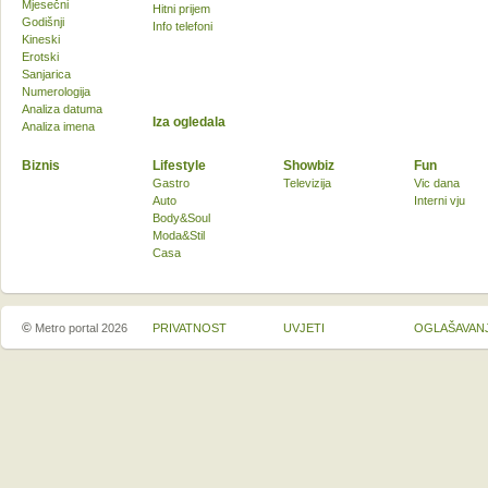
Mjesečni
Hitni prijem
Godišnji
Info telefoni
Kineski
Erotski
Sanjarica
Numerologija
Analiza datuma
Iza ogledala
Analiza imena
Biznis
Lifestyle
Showbiz
Fun
Gastro
Televizija
Vic dana
Auto
Interni vju
Body&Soul
Moda&Stil
Casa
©
Metro portal 2026
PRIVATNOST
UVJETI
OGLAŠAVAN