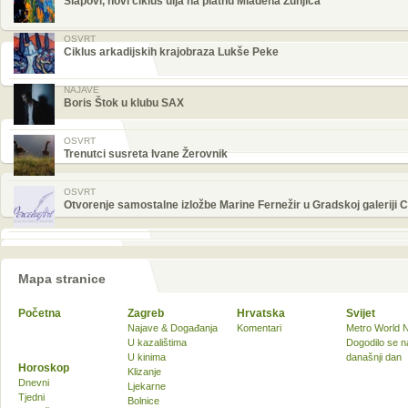
Slapovi, novi ciklus ulja na platnu Mladena Žunjića
OSVRT
Ciklus arkadijskih krajobraza Lukše Peke
NAJAVE
Boris Štok u klubu SAX
OSVRT
Trenutci susreta Ivane Žerovnik
OSVRT
Otvorenje samostalne izložbe Marine Fernežir u Gradskoj galeriji 
Mapa stranice
Početna
Zagreb
Hrvatska
Svijet
Najave & Događanja
Komentari
Metro World 
U kazalištima
Dogodilo se n
U kinima
današnji dan
Horoskop
Klizanje
Dnevni
Ljekarne
Tjedni
Bolnice