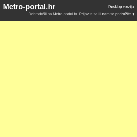
Metro-portal.hr
Desktop verzija
Dobrodošli na Metro-portal.hr!
Prijavite se
ili
nam se pridružite :)