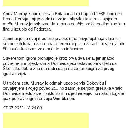
Andy Murray ispunio je san Britanaca koji traje od 1936. godine i
Freda Perryja koji je zadnji osvojio kolijevku tenisa. U sjajnom
meču Murray je pokazao da je puno naučio prošle godine kad je u
finalu izgubio od Federera.
Zanimanje za ovaj meč bilo je apsolutno nevjerojatno,a vlasnici
sezonskih karata za centralni teren mogli su zaraditi nevjerojatnih
80 tisuća funti za svoje mjesto na tribinama.
Suverenom igrom prohujao je kroz prva dva seta, jer unatoč
povremenim bljeskovima Đokoviča jednostavno se vidjelo da
Škot jako dobro zna što radi i da je našao protuigru za prvog
igrača svijeta.
U trećem setu Murray je odmah uzeo servis Đokoviću i
osvajanjem svojeg poveo 2:0, no zatim je serijom grešaka vratio
Đokovića među žive i poklonio mu izjednačenje, no nakon toga je
ipak popravio igru i osvojio Wimbledon.
07.07.2013. 18:26:00