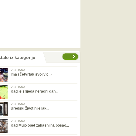
talo iz kategorije
VIC DANA
Ima i četvrtak svoj vic ,)
VIC DANA
Kad je srijeda neradni dan...
VIC DANA
Uredski život nije lak...
VIC DANA
Kad Mujo opet zakasni na posao...