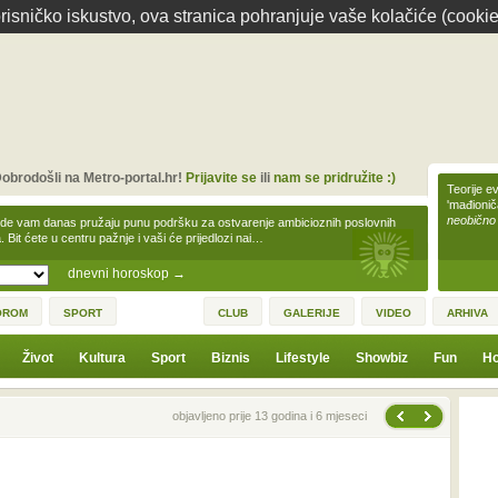
isničko iskustvo, ova stranica pohranjuje vaše kolačiće (cookie
obrodošli na Metro-portal.hr!
Prijavite se
ili
nam se pridružite :)
Teorije ev
'mađioni
neobično
zde vam danas pružaju punu podršku za ostvarenje ambicioznih poslovnih
a. Bit ćete u centru pažnje i vaši će prijedlozi nai…
dnevni horoskop
→
OROM
SPORT
CLUB
GALERIJE
VIDEO
ARHIVA
Život
Kultura
Sport
Biznis
Lifestyle
Showbiz
Fun
Ho
Sljedeća vijest
Prethodna vijest
objavljeno prije 13 godina i 6 mjeseci