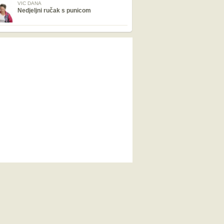
VIC DANA
Nedjeljni ručak s punicom