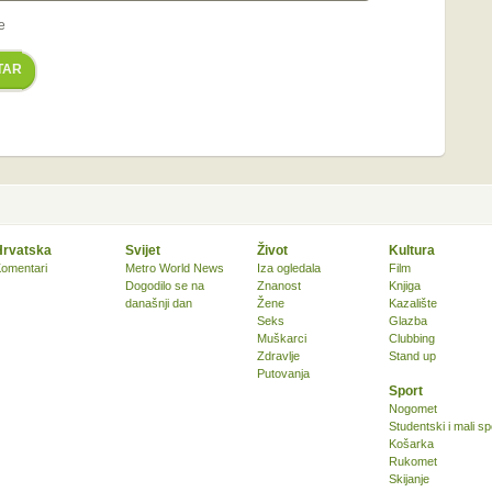
e
TAR
Hrvatska
Svijet
Život
Kultura
omentari
Metro World News
Iza ogledala
Film
Dogodilo se na
Znanost
Knjiga
današnji dan
Žene
Kazalište
Seks
Glazba
Muškarci
Clubbing
Zdravlje
Stand up
Putovanja
Sport
Nogomet
Studentski i mali sp
Košarka
Rukomet
Skijanje