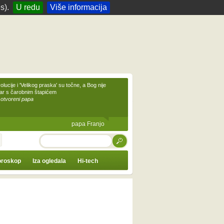
s).
U redu
Više informacija
olucije i 'Velikog praska' su točne, a Bog nije
čar s čarobnim štapićem
 otvoreni papa
papa Franjo
TRAŽI
roskop
Iza ogledala
Hi-tech