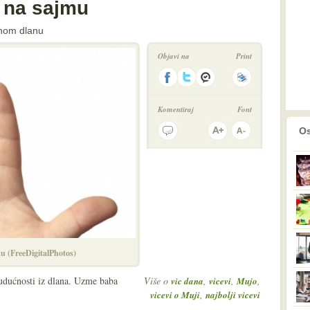
 na sajmu
inom dlanu
Objavi na
Print
Komentiraj
Font
prethodno
2
Os
u (FreeDigitalPhotos)
udućnosti iz dlana. Uzme baba
Više o
,
,
,
vic dana
vicevi
Mujo
,
vicevi o Muji
najbolji vicevi