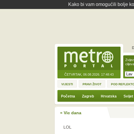
Kako bi vam omogućili bolje kor
D
Zvije
ciljev
ČETVRTAK, 06.08.2026.
17:48:43
VIJESTI
PRAVI ŽIVOT
POD REFLEKT
Početna
Zagreb
Hrvatska
Svijet
« Vic dana
LOL