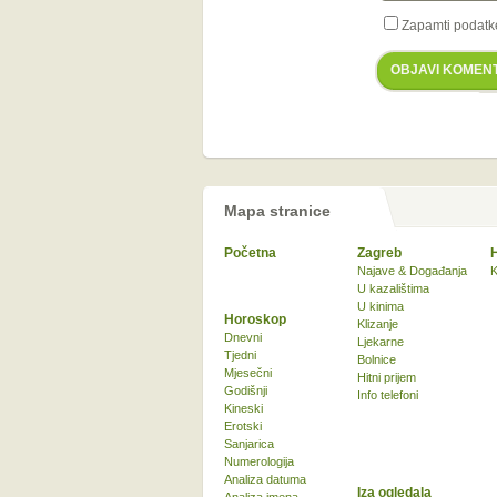
Zapamti podatk
OBJAVI KOMEN
Mapa stranice
Početna
Zagreb
Najave & Događanja
K
U kazalištima
U kinima
Horoskop
Klizanje
Dnevni
Ljekarne
Tjedni
Bolnice
Mjesečni
Hitni prijem
Godišnji
Info telefoni
Kineski
Erotski
Sanjarica
Numerologija
Analiza datuma
Iza ogledala