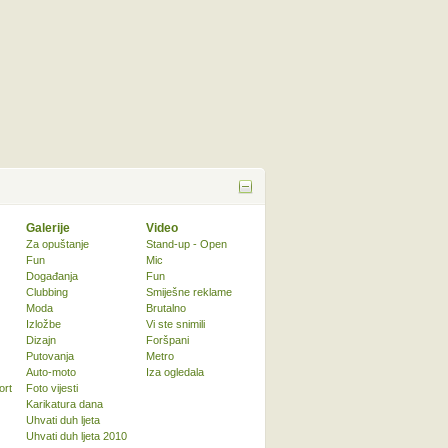
Galerije
Video
Za opuštanje
Stand-up - Open
Fun
Mic
Događanja
Fun
Clubbing
Smiješne reklame
Moda
Brutalno
Izložbe
Vi ste snimili
Dizajn
Foršpani
Putovanja
Metro
Auto-moto
Iza ogledala
ort
Foto vijesti
Karikatura dana
Uhvati duh ljeta
Uhvati duh ljeta 2010