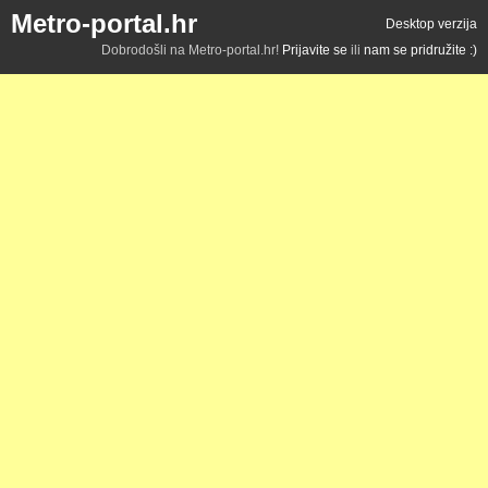
Metro-portal.hr
Desktop verzija
Dobrodošli na Metro-portal.hr!
Prijavite se
ili
nam se pridružite :)