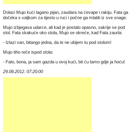
Dolazi Mujo kući lagano pijan, zaudara na ćevape i rakiju. Fata ga
dočeka s valjkom za tijesto u ruci i počne ga mlatiti iz sve snage.
Mujo izbjegava udarce, ali kad je postalo opasno, sakrije se pod
stol. Fata skakuće oko stola, Mujo se okreće, kad Fata zaurla:
- Izlazi van, bitango jedna, da te ne ubijem tu pod stolom!
Mujo tiho reče ispod stola:
- Fato, bona, ja sam gazda u ovoj kući, bit ću tamo gdje ja hoću!
29.08.2012. 07:20:00