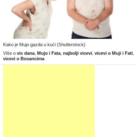
Kako je Mujo gazda u kući (Shutterstock)
Više o
vic dana
,
Mujo i Fata
,
najbolji vicevi
,
vicevi o Muji i Fati
,
vicevi o Bosancima