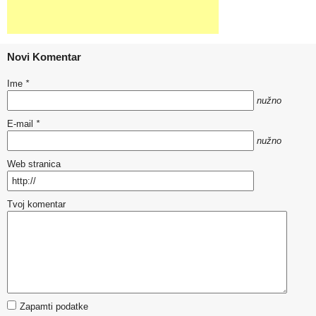
Novi Komentar
Ime
*
nužno
E-mail
*
nužno
Web stranica
Tvoj komentar
Zapamti podatke