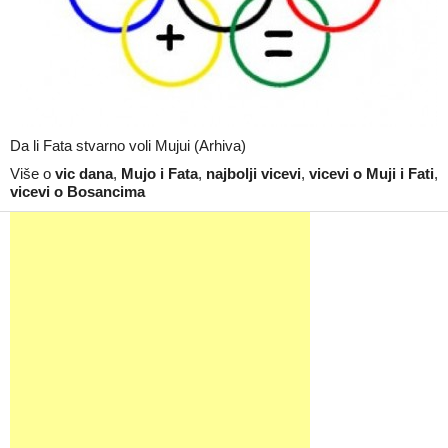
Da li Fata stvarno voli Mujui (Arhiva)
Više o
vic dana
,
Mujo i Fata
,
najbolji vicevi
,
vicevi o Muji i Fati
,
vicevi o Bosancima