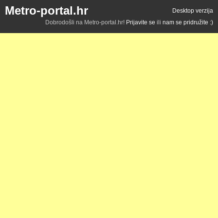
Metro-portal.hr
Desktop verzija
Dobrodošli na Metro-portal.hr!
Prijavite se
ili
nam se pridružite :)