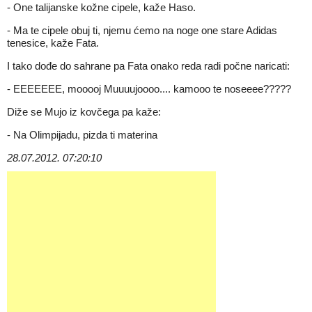
- One talijanske kožne cipele, kaže Haso.
- Ma te cipele obuj ti, njemu ćemo na noge one stare Adidas
tenesice, kaže Fata.
I tako dođe do sahrane pa Fata onako reda radi počne naricati:
- EEEEEEE, mooooj Muuuujoooo.... kamooo te noseeee?????
Diže se Mujo iz kovčega pa kaže:
- Na Olimpijadu, pizda ti materina
28.07.2012. 07:20:10