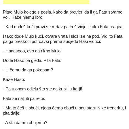
Pitao Mujo kolege s posla, kako da provjeri da li ga Fata stvarno
voli. Kaže njemu Ibro:
-Kad dođeš kući pravi se mrtav pa ćeš vidjeti kako Fata reagira.
I tako dođe Mujo kući, otvara vrata i složi se na pod. Vidi to Fata
pa ga preskoči potrčavši prema susjedu Hasi vičući:
- Haaasooo, evo ga rikno Mujo!'
Dođe Haso pa gleda. Pita Fata:
- U čemu da ga pokopam?
Kaže Haso:
- Pa u onom odjelu što ste ga kupili u Italiji!
Fata se naljuti pa reče:
- Ma to ćeš ti obući, njega ćemo obući u onu staru Nike trenerku, i
pita dalje:
- A šta da mu obujemo?