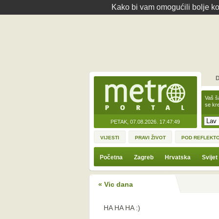
Kako bi vam omogućili bolje kor
D
Vaš š
se kre
PETAK, 07.08.2026.
17:47:49
VIJESTI
PRAVI ŽIVOT
POD REFLEKT
Početna
Zagreb
Hrvatska
Svijet
« Vic dana
HA HA HA :)