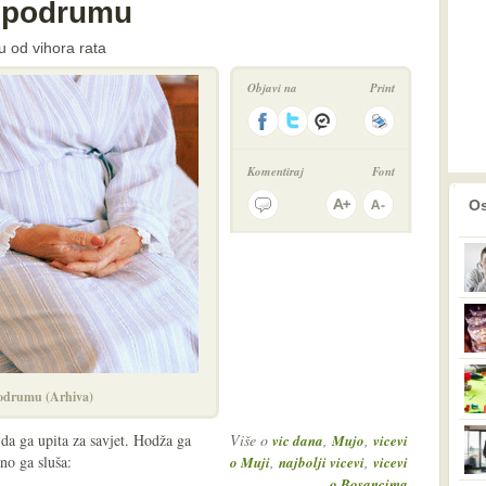
u podrumu
u od vihora rata
Objavi na
Print
Komentiraj
Font
prethodno
2
Os
podrumu (Arhiva)
 da ga upita za savjet. Hodža ga
Više o
,
,
vic dana
Mujo
vicevi
no ga sluša:
,
,
o Muji
najbolji vicevi
vicevi
o Bosancima