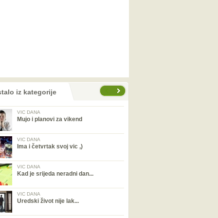
talo iz kategorije
VIC DANA
Mujo i planovi za vikend
VIC DANA
Ima i četvrtak svoj vic ,)
VIC DANA
Kad je srijeda neradni dan...
VIC DANA
Uredski život nije lak...