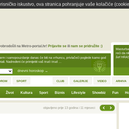
isničko iskustvo, ova stranica pohranjuje vaše kolačiće (cookie
obrodošli na Metro-portal.hr!
Prijavite se
ili
nam se pridružite :)
Masturbac
reći da n
šef HRA
arm i samopouzdanje danas će biti na vrhuncu, privlačeći poglede kamo god
tali. Nadređeni će primijetiti vaš trud i trud …
dnevni horoskop
→
OROM
SPORT
CLUB
GALERIJE
VIDEO
ARHIVA
Život
Kultura
Sport
Biznis
Lifestyle
Showbiz
Fun
Ho
Sljedeća vijest
Prethodna vijest
objavljeno prije 13 godina i 11 mjeseci