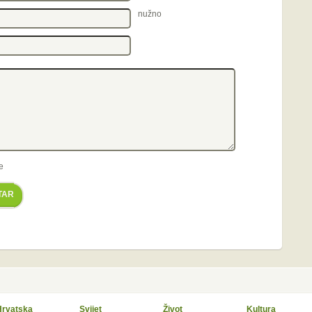
nužno
e
TAR
Hrvatska
Svijet
Život
Kultura