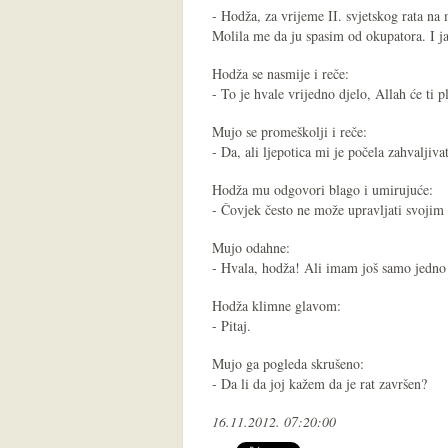
- Hodža, za vrijeme II. svjetskog rata na 
Molila me da ju spasim od okupatora. I 
Hodža se nasmije i reče:
- To je hvale vrijedno djelo, Allah će ti pl
Mujo se promeškolji i reče:
- Da, ali ljepotica mi je počela zahvaljiv
Hodža mu odgovori blago i umirujuće:
- Čovjek često ne može upravljati svojim n
Mujo odahne:
- Hvala, hodža! Ali imam još samo jedno p
Hodža klimne glavom:
- Pitaj.
Mujo ga pogleda skrušeno:
- Da li da joj kažem da je rat završen?
16.11.2012. 07:20:00