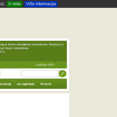
s).
U redu
Više informacija
ija je štetno zlorabljenje seksualnosti. Riskirat ću i
ikad nisam masturbirao.
ST-a
Ladislav Iličić
TRAŽI
roskop
Iza ogledala
Hi-tech