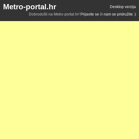
Metro-portal.hr
Desktop verzija
Dobrodošli na Metro-portal.hr!
Prijavite se
ili
nam se pridružite :)