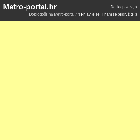
Metro-portal.hr
Desktop verzija
Dobrodošli na Metro-portal.hr!
Prijavite se
ili
nam se pridružite :)