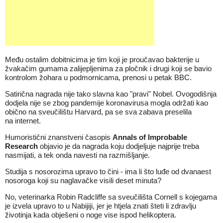
Među ostalim dobitnicima je tim koji je proučavao bakterije u
žvakačim gumama zalijepljenima za pločnik i drugi koji se bavio
kontrolom žohara u podmornicama, prenosi u petak BBC.
Satirična nagrada nije tako slavna kao "pravi" Nobel. Ovogodišnja
dodjela nije se zbog pandemije koronavirusa mogla održati kao
obično na sveučilištu Harvard, pa se sva
zabava
preselila
na
internet
.
Humoristični znanstveni časopis
Annals of Improbable
Research
objavio je da nagrada koju dodjeljuje najprije treba
nasmijati, a tek onda navesti na razmišljanje.
Studija s nosorozima upravo to čini - ima li što luđe od dvanaest
nosoroga koji su naglavačke visili deset minuta?
No, veterinarka Robin Radcliffe sa sveučilišta Cornell s kojegama
je izvela upravo to u Nabijiji, jer je htjela znati šteti li zdravlju
životinja kada obješeni o noge vise ispod helikoptera.