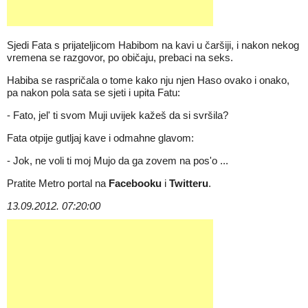
Sjedi Fata s prijateljicom Habibom na kavi u čaršiji, i nakon nekog
vremena se razgovor, po običaju, prebaci na seks.
Habiba se raspričala o tome kako nju njen Haso ovako i onako,
pa nakon pola sata se sjeti i upita Fatu:
- Fato, jel' ti svom Muji uvijek kažeš da si svršila?
Fata otpije gutljaj kave i odmahne glavom:
- Jok, ne voli ti moj Mujo da ga zovem na pos'o ...
Pratite Metro portal na
Facebooku
i
Twitteru
.
13.09.2012. 07:20:00