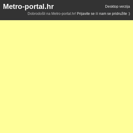
Metro-portal.hr
Desktop verzija
Dobrodošli na Metro-portal.hr!
Prijavite se
ili
nam se pridružite :)