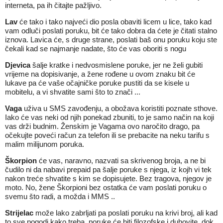
interneta, pa ih čitajte pažljivo.
Lav
će tako i tako najveći dio posla obaviti licem u lice, tako kad
vam odluči poslati poruku, bit će tako dobra da ćete je čitati stalno
iznova. Lavica će, s druge strane, poslati baš onu poruku koju ste
čekali kad se najmanje nadate, što će vas oboriti s nogu
Djevica
šalje kratke i nedvosmislene poruke, jer ne želi gubiti
vrijeme na dopisivanje, a žene rođene u ovom znaku bit će
lukave pa će vaše očajničke poruke pustiti da se kisele u
mobitelu, a vi shvatite sami što to znači ...
Vaga
uživa u SMS zavođenju, a obožava koristiti poznate sthove.
Iako će vas neki od njih ponekad zbuniti, to je samo način na koji
vas drži budnim. Ženskim je Vagama ovo naročito drago, pa
očekujte poveći račun za telefon ili se prebacite na neku tarifu s
malim milijunom poruka.
Škorpion
će vas, naravno, nazvati sa skrivenog broja, a ne bi
čudilo ni da nabavi prepaid pa šalje poruke s njega, iz kojh vi tek
nakon treće shvatite s kim se dopisujete. Bez tragova, njegov je
moto. No, žene Škorpioni bez ostatka će vam poslati poruku o
svemu što radi, a možda i MMS ..
Strijelac
može lako zabrljati pa poslati poruku na krivi broj, ali kad
to sve pogodi kako treba, poruke će biti filozofske i duhovite, dok