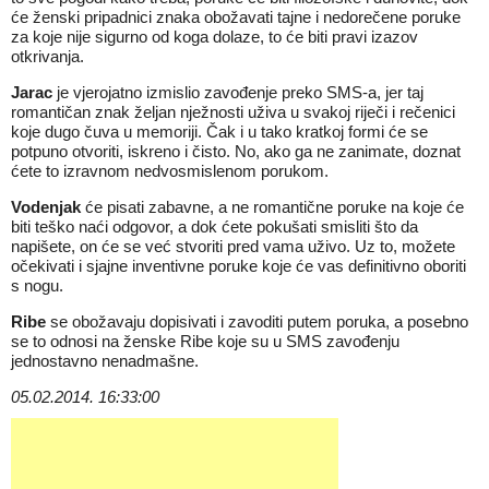
će ženski pripadnici znaka obožavati tajne i nedorečene poruke
za koje nije sigurno od koga dolaze, to će biti pravi izazov
otkrivanja.
Jarac
je vjerojatno izmislio zavođenje preko SMS-a, jer taj
romantičan znak željan nježnosti uživa u svakoj riječi i rečenici
koje dugo čuva u memoriji. Čak i u tako kratkoj formi će se
potpuno otvoriti, iskreno i čisto. No, ako ga ne zanimate, doznat
ćete to izravnom nedvosmislenom porukom.
Vodenjak
će pisati zabavne, a ne romantične poruke na koje će
biti teško naći odgovor, a dok ćete pokušati smisliti što da
napišete, on će se već stvoriti pred vama uživo. Uz to, možete
očekivati i sjajne inventivne poruke koje će vas definitivno oboriti
s nogu.
Ribe
se obožavaju dopisivati i zavoditi putem poruka, a posebno
se to odnosi na ženske Ribe koje su u SMS zavođenju
jednostavno nenadmašne.
05.02.2014. 16:33:00