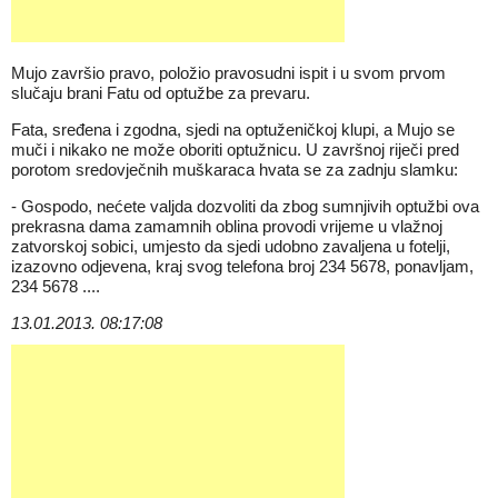
Mujo završio pravo, položio pravosudni ispit i u svom prvom
slučaju brani Fatu od optužbe za prevaru.
Fata, sređena i zgodna, sjedi na optuženičkoj klupi, a Mujo se
muči i nikako ne može oboriti optužnicu. U završnoj riječi pred
porotom sredovječnih muškaraca hvata se za zadnju slamku:
- Gospodo, nećete valjda dozvoliti da zbog sumnjivih optužbi ova
prekrasna dama zamamnih oblina provodi vrijeme u vlažnoj
zatvorskoj sobici, umjesto da sjedi udobno zavaljena u fotelji,
izazovno odjevena, kraj svog telefona broj 234 5678, ponavljam,
234 5678 ....
13.01.2013. 08:17:08