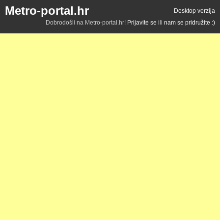
Metro-portal.hr
Desktop verzija
Dobrodošli na Metro-portal.hr!
Prijavite se
ili
nam se pridružite :)