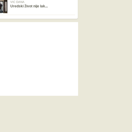
VIC DANA
Uredski život nije lak...