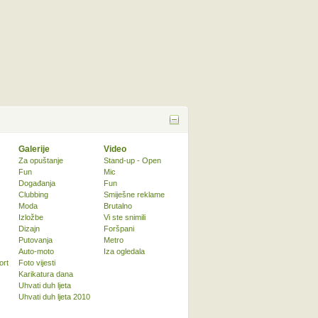
Galerije
Video
Za opuštanje
Stand-up - Open
Fun
Mic
Događanja
Fun
Clubbing
Smiješne reklame
Moda
Brutalno
Izložbe
Vi ste snimili
Dizajn
Foršpani
Putovanja
Metro
Auto-moto
Iza ogledala
ort
Foto vijesti
Karikatura dana
Uhvati duh ljeta
Uhvati duh ljeta 2010