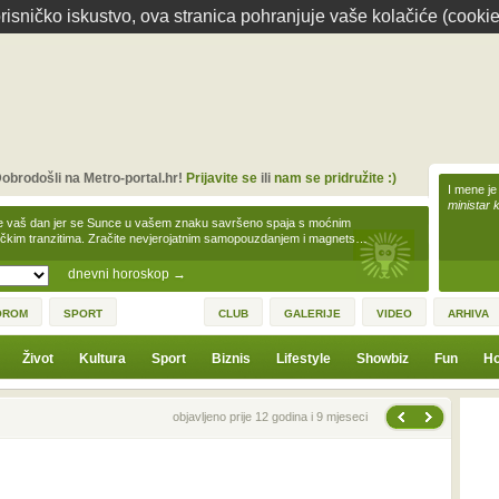
isničko iskustvo, ova stranica pohranjuje vaše kolačiće (cookie
obrodošli na Metro-portal.hr!
Prijavite se
ili
nam se pridružite :)
I mene je
ministar 
e vaš dan jer se Sunce u vašem znaku savršeno spaja s moćnim
čkim tranzitima. Zračite nevjerojatnim samopouzdanjem i magnets…
dnevni horoskop
→
OROM
SPORT
CLUB
GALERIJE
VIDEO
ARHIVA
Život
Kultura
Sport
Biznis
Lifestyle
Showbiz
Fun
Ho
Sljedeća vijest
Prethodna vijest
objavljeno prije 12 godina i 9 mjeseci