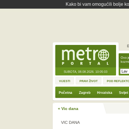
Kako bi vam omogućili bolje kor
D
Ovo j
kozmi
SUBOTA, 08.08.2026.
10:05:03
VIJESTI
PRAVI ŽIVOT
POD REFLEKT
Početna
Zagreb
Hrvatska
Svijet
« Vic dana
VIC DANA