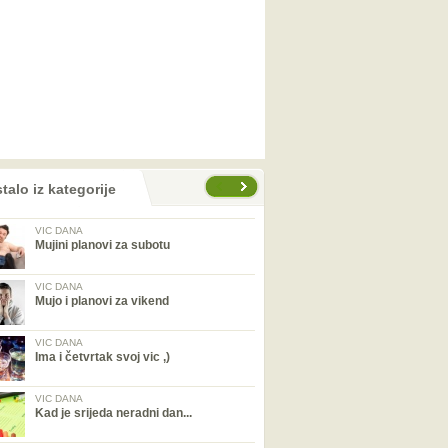
talo iz kategorije
VIC DANA
Mujini planovi za subotu
VIC DANA
Mujo i planovi za vikend
VIC DANA
Ima i četvrtak svoj vic ,)
VIC DANA
Kad je srijeda neradni dan...