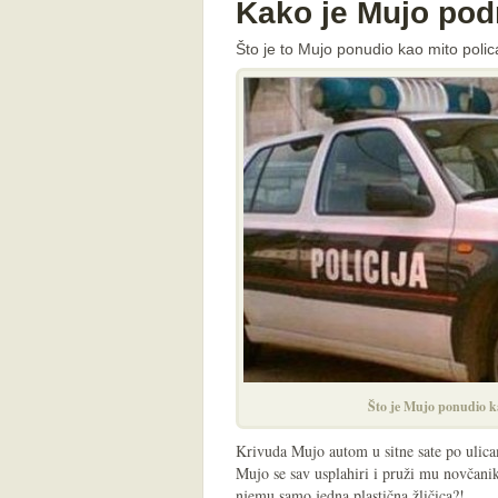
Kako je Mujo pod
Što je to Mujo ponudio kao mito polica
Što je Mujo ponudio k
Krivuda Mujo autom u sitne sate po ulica
Mujo se sav usplahiri i pruži mu novčanik
njemu samo jedna plastična žličica?!