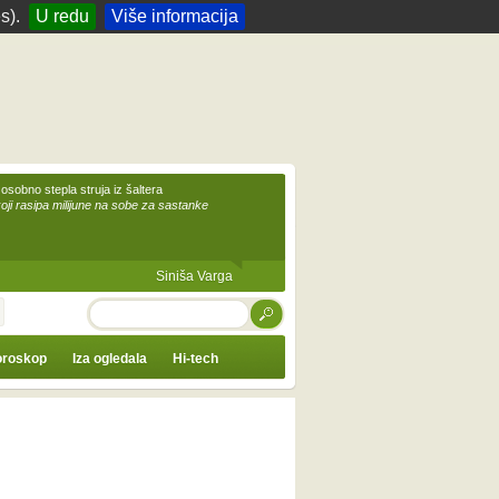
s).
U redu
Više informacija
 osobno stepla struja iz šaltera
koji rasipa milijune na sobe za sastanke
Siniša Varga
TRAŽI
roskop
Iza ogledala
Hi-tech