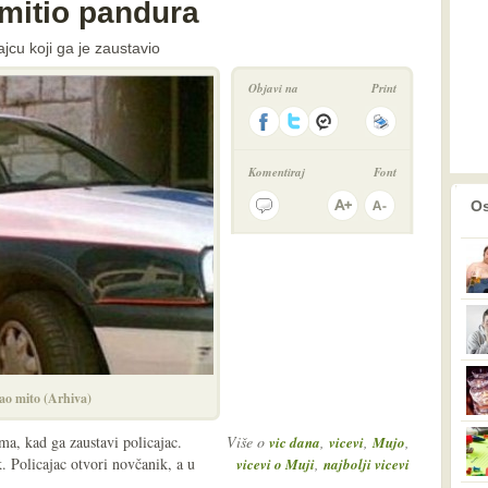
mitio pandura
jcu koji ga je zaustavio
Objavi na
Print
Komentiraj
Font
prethodno
2
Os
ao mito (Arhiva)
ma, kad ga zaustavi policajac.
Više o
,
,
,
vic dana
vicevi
Mujo
. Policajac otvori novčanik, a u
,
vicevi o Muji
najbolji vicevi