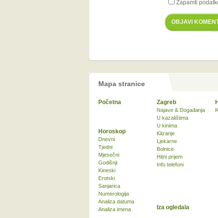
Zapamti podatk
OBJAVI KOMEN
Mapa stranice
Početna
Zagreb
Najave & Događanja
K
U kazalištima
U kinima
Horoskop
Klizanje
Dnevni
Ljekarne
Tjedni
Bolnice
Mjesečni
Hitni prijem
Godišnji
Info telefoni
Kineski
Erotski
Sanjarica
Numerologija
Analiza datuma
Iza ogledala
Analiza imena