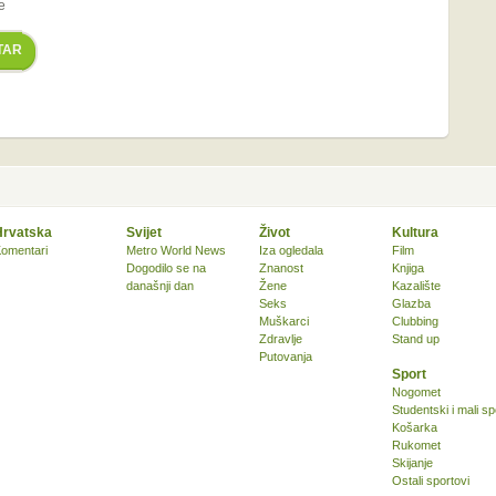
e
TAR
Hrvatska
Svijet
Život
Kultura
omentari
Metro World News
Iza ogledala
Film
Dogodilo se na
Znanost
Knjiga
današnji dan
Žene
Kazalište
Seks
Glazba
Muškarci
Clubbing
Zdravlje
Stand up
Putovanja
Sport
Nogomet
Studentski i mali sp
Košarka
Rukomet
Skijanje
Ostali sportovi