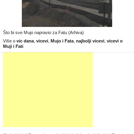
Što bi sve Mujo napravio za Fatu (Arhiva)
Više o
vic dana
,
vicevi
,
Mujo i Fata
,
najbolji vicevi
,
vicevi o
Muji i Fati