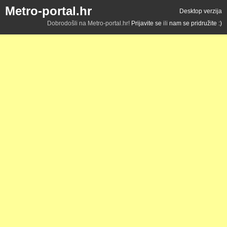
Metro-portal.hr
Desktop verzija
Dobrodošli na Metro-portal.hr!
Prijavite se
ili
nam se pridružite :)