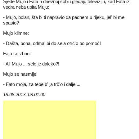
Sjede Mujo i Fata u dnevnoj sobi i gledaju televiziju, kad Fata iz
vedra neba upita Muju:
- Mujo, bolan, šta b' ti napravio da padnem u rijeku, jel' bi me
spasio?
Mujo klimne:
- Dašta, bona, odma' bi do sela otrč'o po pomoć!
Fata se zbuni:
- Al' Mujo ... selo je daleko?!
Mujo se nasmije:
- Fato moja, za tebe b' ja trč'o i dalje ...
18.08.2013. 08:01:00