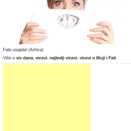
Fata uspjela! (Arhiva)
Više o
vic dana
,
vicevi
,
najbolji vicevi
,
vicevi o Muji i Fati