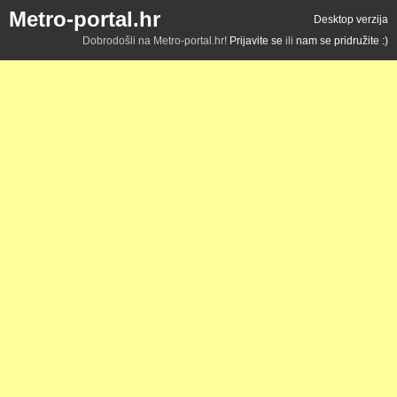
Metro-portal.hr
Desktop verzija
Dobrodošli na Metro-portal.hr!
Prijavite se
ili
nam se pridružite :)