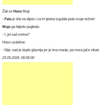
Žali se
Haso
Muji:
-
Fata
je išla na dijetu i za tri tjedna izgubila pola svoje težine!
Mujo
ga blijedo pogleda:
- I, jel sad sretna?
Haso uzdahne:
- Nije, sad je duplo glasnija jer je ima manje, pa mora jače vikati.
25.05.2026. 06:56:00