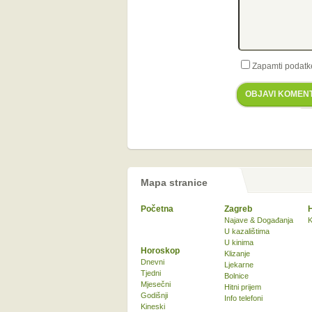
Zapamti podatk
OBJAVI KOMEN
Mapa stranice
Početna
Zagreb
Najave & Događanja
K
U kazalištima
U kinima
Horoskop
Klizanje
Dnevni
Ljekarne
Tjedni
Bolnice
Mjesečni
Hitni prijem
Godišnji
Info telefoni
Kineski