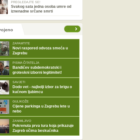
PREGLEDAJTE SE!
Svakog sata jedna osoba umre od
iznenadne srčane smrti
tranice
vojeno
ZAPAMTITE
Novi raspored odvoza smeća u
Zagrebu
PISMA ČITATELJA
Bandićev subdemokratski i
groteskni izborni legitimitet!
SAVJETI
Dodo vet - najbolji izbor za brigu o
kućnom ljubimcu
GULIKOŽE
Cijene parkinga u Zagrebu lete u
nebo
ZANIMLJIVO
Pokrenuta prva tura koja prikazuje
Zagreb očima beskućnika