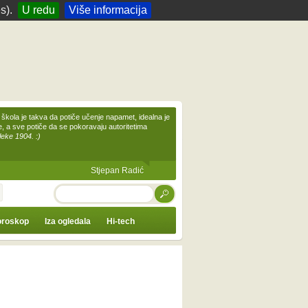
s).
U redu
Više informacija
škola je takva da potiče učenje napamet, idealna je
te, a sve potiče da se pokoravaju autoritetima
leke 1904. :)
Stjepan Radić
TRAŽI
roskop
Iza ogledala
Hi-tech