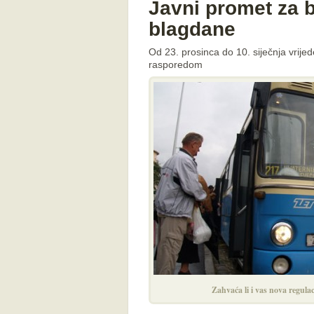
Javni promet za 
blagdane
Od 23. prosinca do 10. siječnja vrije
rasporedom
Zahvaća li i vas nova regula