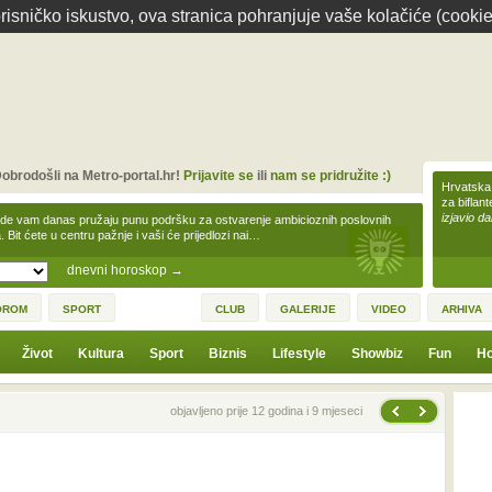
isničko iskustvo, ova stranica pohranjuje vaše kolačiće (cookie
obrodošli na Metro-portal.hr!
Prijavite se
ili
nam se pridružite :)
Hrvatska 
za biflan
izjavio da
zde vam danas pružaju punu podršku za ostvarenje ambicioznih poslovnih
a. Bit ćete u centru pažnje i vaši će prijedlozi nai…
dnevni horoskop
→
OROM
SPORT
CLUB
GALERIJE
VIDEO
ARHIVA
Život
Kultura
Sport
Biznis
Lifestyle
Showbiz
Fun
Ho
Sljedeća vijest
Prethodna vijest
objavljeno prije 12 godina i 9 mjeseci