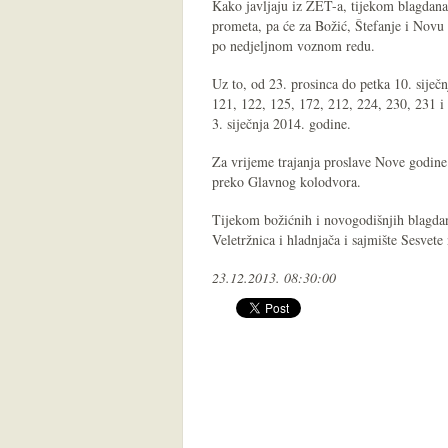
Kako javljaju iz ZET-a, tijekom blagdana
prometa, pa će za Božić, Štefanje i Novu 
po nedjeljnom voznom redu.
Uz to, od 23. prosinca do petka 10. siječ
121, 122, 125, 172, 212, 224, 230, 231 i
3. siječnja 2014. godine.
Za vrijeme trajanja proslave Nove godine
preko Glavnog kolodvora.
Tijekom božićnih i novogodišnjih blagdana
Veletržnica i hladnjača i sajmište Sesvete 
23.12.2013. 08:30:00