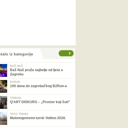
talo iz kategorije
BAŠ NAŠ
Baš Naš pruža najbolje od ljeta u
Zagrebu
B2RUN
100 dana do zagrebačkog B2Run-a
TRIBINA
Q'ART DISKURS – „Prostor koji šuti”
TAKO TREBA
Malonogometni turnir Voltino 2026.