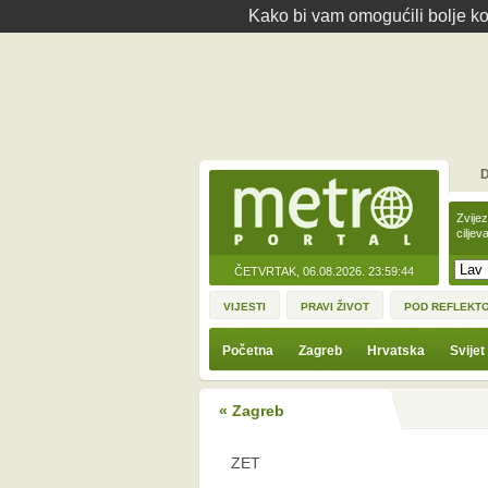
Kako bi vam omogućili bolje kor
D
Zvije
ciljev
ČETVRTAK, 06.08.2026.
23:59:44
VIJESTI
PRAVI ŽIVOT
POD REFLEKT
Početna
Zagreb
Hrvatska
Svijet
« Zagreb
ZET