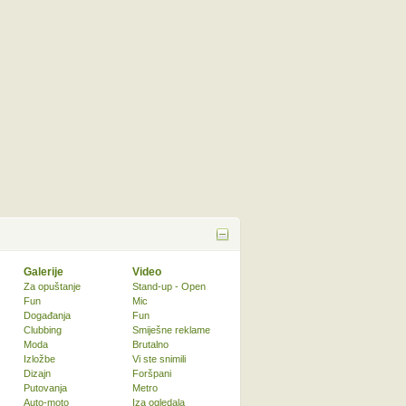
Galerije
Video
Za opuštanje
Stand-up - Open
Fun
Mic
Događanja
Fun
Clubbing
Smiješne reklame
Moda
Brutalno
Izložbe
Vi ste snimili
Dizajn
Foršpani
Putovanja
Metro
Auto-moto
Iza ogledala