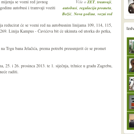
 mijenja se vozni red javnog
Više o
,
,
ZET
tramvaji
godinu autobusi i tramvaji voziti
,
,
autobusi
regulacija prometa
,
,
Božić
Nova godina
vozni red
nja reducirat će se vozni red na autobusnim linijama 109, 114, 115,
nema prethodne s
sljedeće
Izd
 269. Linija Kampus - Čavićeva bit će ukinuta od utorka do petka,
 na Trgu bana Jelačića, prema potrebi preusmjerit će se promet
, 25. i 26. prosinca 2013. te 1. siječnja, tržnice u gradu Zagrebu,
neće raditi.