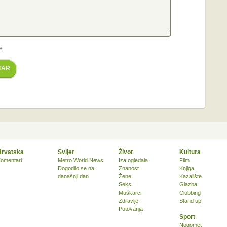
e
TAR
Hrvatska
Svijet
Život
Kultura
omentari
Metro World News
Iza ogledala
Film
Dogodilo se na
Znanost
Knjiga
današnji dan
Žene
Kazalište
Seks
Glazba
Muškarci
Clubbing
Zdravlje
Stand up
Putovanja
Sport
Nogomet