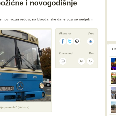
božićne i novogodišnje
de novi vozni redovi, na blagdanske dane vozi se nedjeljnim
Objavi na
Print
prethodno
2
Os
Komentiraj
Font
cija prometa? (Arhiva)