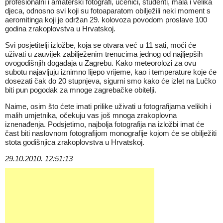
profesionalni i amaterski fotografi, učenici, studenti, mala i velika
djeca, odnosno svi koji su fotoaparatom obilježili neki moment s
aeromitinga koji je održan 29. kolovoza povodom proslave 100
godina zrakoplovstva u Hrvatskoj.
Svi posjetitelji izložbe, koja se otvara već u 11 sati, moći će
uživati u zauvijek zabilježenim trenucima jednog od najljepših
ovogodišnjih događaja u Zagrebu. Kako meteorolozi za ovu
subotu najavljuju iznimno lijepo vrijeme, kao i temperature koje će
dosezati čak do 20 stupnjeva, sigurni smo kako će izlet na Lučko
biti pun pogodak za mnoge zagrebačke obitelji.
Naime, osim što ćete imati prilike uživati u fotografijama velikih i
malih umjetnika, očekuju vas još mnoga zrakoplovna
iznenađenja. Podsjetimo, najbolja fotografija na izložbi imat će
čast biti naslovnom fotografijom monografije kojom će se obilježiti
stota godišnjica zrakoplovstva u Hrvatskoj.
29.10.2010. 12:51:13