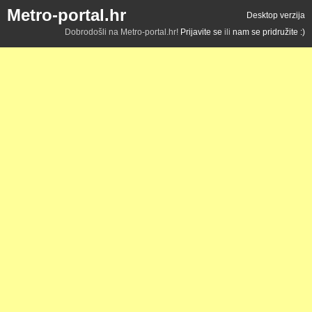
Metro-portal.hr
Desktop verzija
Dobrodošli na Metro-portal.hr!
Prijavite se
ili
nam se pridružite :)