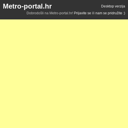
Metro-portal.hr
Desktop verzija
Dobrodošli na Metro-portal.hr!
Prijavite se
ili
nam se pridružite :)