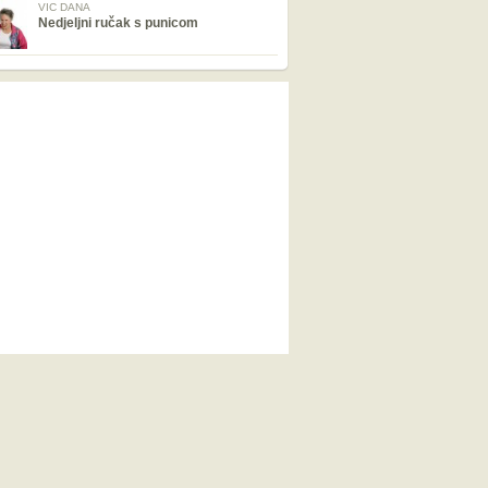
VIC DANA
Nedjeljni ručak s punicom