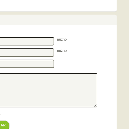
nužno
nužno
e
TAR