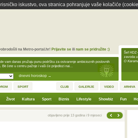
isničko iskustvo, ova stranica pohranjuje vaše kolačiće (cookie
obrodošli na Metro-portal.hr!
Prijavite se
ili
nam se pridružite :)
Šef HDZ-a
zavoda u
O Karamar
zde vam danas pružaju punu podršku za ostvarenje ambicioznih poslovnih
a. Bit ćete u centru pažnje i vaši će prijedlozi nai…
dnevni horoskop
→
OROM
SPORT
CLUB
GALERIJE
VIDEO
ARHIVA
Život
Kultura
Sport
Biznis
Lifestyle
Showbiz
Fun
Ho
Sljedeća vijest
Prethodna vijest
objavljeno prije 13 godina i 9 mjeseci