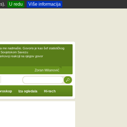
s).
U redu
Više informacija
 me nadmašio. Govorio je kao šef statističkog
 Sovjetskom Savezu
kovoj reakciji na njegov govor
Zoran Milanović
TRAŽI
roskop
Iza ogledala
Hi-tech