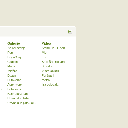
Galerije
Video
Za opuštanje
Stand-up - Open
Fun
Mic
Događanja
Fun
Clubbing
Smiješne reklame
Moda
Brutalno
Izložbe
Vi ste snimili
Dizajn
Foršpani
Putovanja
Metro
Auto-moto
Iza ogledala
ort
Foto vijesti
Karikatura dana
Uhvati duh ljeta
Uhvati duh ljeta 2010