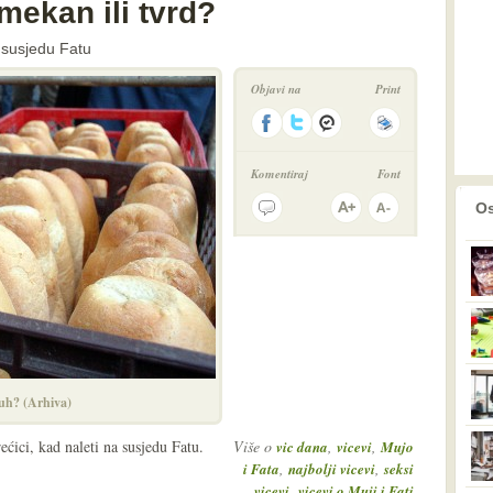
 mekan ili tvrd?
 susjedu Fatu
Objavi na
Print
Komentiraj
Font
prethodno
2
Os
uh? (Arhiva)
ećici, kad naleti na susjedu Fatu.
Više o
,
,
vic dana
vicevi
Mujo
,
,
i Fata
najbolji vicevi
seksi
,
vicevi
vicevi o Muji i Fati