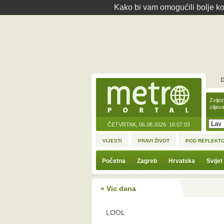
Kako bi vam omogućili bolje kor
D
Zvije
ciljev
ČETVRTAK, 06.08.2026.
16:07:03
VIJESTI
PRAVI ŽIVOT
POD REFLEKT
Početna
Zagreb
Hrvatska
Svijet
« Vic dana
LOOL