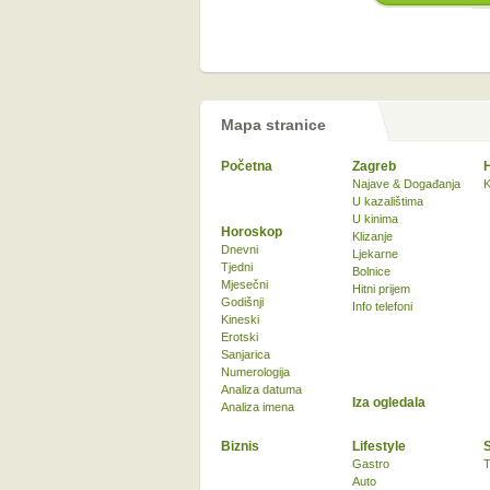
Mapa stranice
Početna
Zagreb
Najave & Događanja
K
U kazalištima
U kinima
Horoskop
Klizanje
Dnevni
Ljekarne
Tjedni
Bolnice
Mjesečni
Hitni prijem
Godišnji
Info telefoni
Kineski
Erotski
Sanjarica
Numerologija
Analiza datuma
Iza ogledala
Analiza imena
Biznis
Lifestyle
Gastro
T
Auto