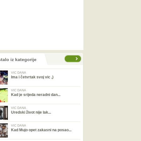
talo iz kategorije
VIC DANA
Ima i četvrtak svoj vic ,)
VIC DANA
Kad je srijeda neradni dan...
VIC DANA
Uredski život nije lak...
VIC DANA
Kad Mujo opet zakasni na posao...