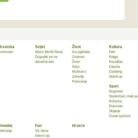
Hrvatska
Svijet
Život
Kultura
omentari
Metro World News
Iza ogledala
Film
Dogodilo se na
Znanost
Knjiga
današnji dan
Žene
Kazalište
Seks
Glazba
Muškarci
Clubbing
Zdravlje
Stand up
Putovanja
Sport
Nogomet
Studentski i mali sp
Košarka
Rukomet
Skijanje
Ostali sportovi
Showbiz
Fun
Hi-tech
elevizija
Vic dana
Interni vju