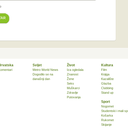
e
TAR
Hrvatska
Svijet
Život
Kultura
omentari
Metro World News
Iza ogledala
Film
Dogodilo se na
Znanost
Knjiga
današnji dan
Žene
Kazalište
Seks
Glazba
Muškarci
Clubbing
Zdravlje
Stand up
Putovanja
Sport
Nogomet
Studentski i mali sp
Košarka
Rukomet
Skijanje