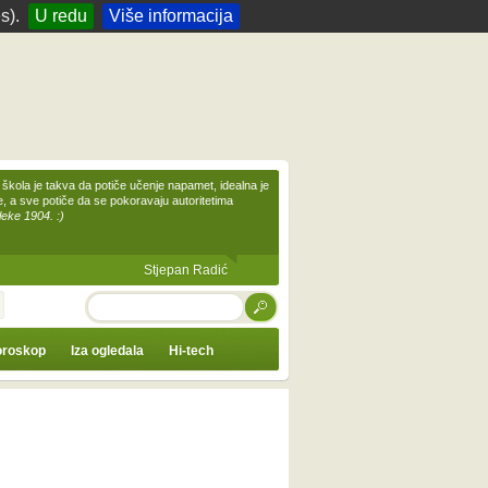
s).
U redu
Više informacija
škola je takva da potiče učenje napamet, idealna je
te, a sve potiče da se pokoravaju autoritetima
leke 1904. :)
Stjepan Radić
TRAŽI
roskop
Iza ogledala
Hi-tech