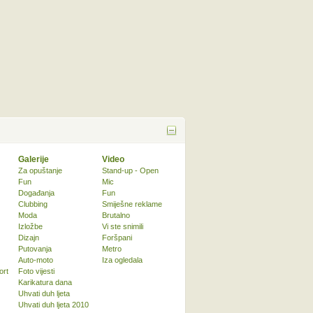
Galerije
Video
Za opuštanje
Stand-up - Open
Fun
Mic
Događanja
Fun
Clubbing
Smiješne reklame
Moda
Brutalno
Izložbe
Vi ste snimili
Dizajn
Foršpani
Putovanja
Metro
Auto-moto
Iza ogledala
ort
Foto vijesti
Karikatura dana
Uhvati duh ljeta
Uhvati duh ljeta 2010