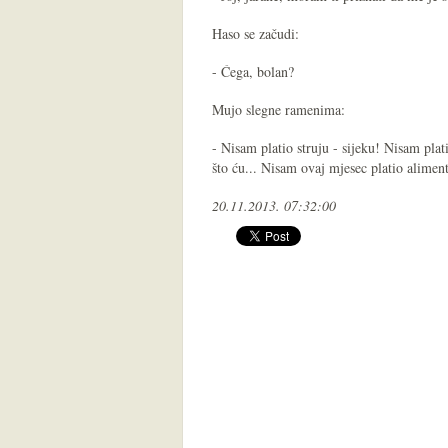
Haso se začudi:
- Ćega, bolan?
Mujo slegne ramenima:
- Nisam platio struju - sijeku! Nisam pla
što ću... Nisam ovaj mjesec platio aliment
20.11.2013. 07:32:00