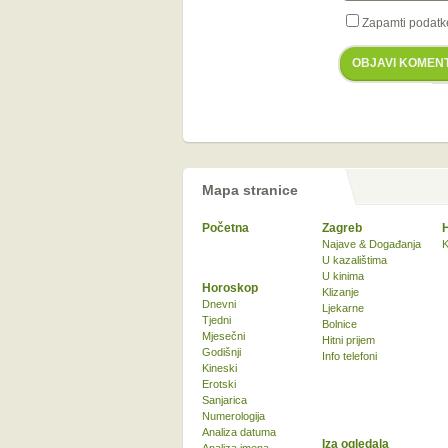
Zapamti podatk
OBJAVI KOMEN
Mapa stranice
Početna
Zagreb
Najave & Događanja
K
U kazalištima
U kinima
Horoskop
Klizanje
Dnevni
Ljekarne
Tjedni
Bolnice
Mjesečni
Hitni prijem
Godišnji
Info telefoni
Kineski
Erotski
Sanjarica
Numerologija
Analiza datuma
Iza ogledala