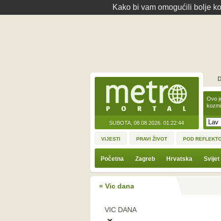
Kako bi vam omogućili bolje kor
D
Ovo j
kozmi
SUBOTA, 08.08.2026.
01:22:44
VIJESTI
PRAVI ŽIVOT
POD REFLEKT
Početna
Zagreb
Hrvatska
Svijet
« Vic dana
VIC DANA