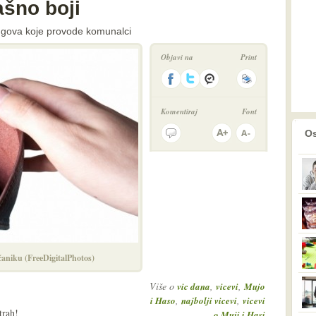
ašno boji
dugova koje provode komunalci
Objavi na
Print
Komentiraj
Font
prethodno
2
Os
aniku (FreeDigitalPhotos)
Više o
,
,
vic dana
vicevi
Mujo
,
,
i Haso
najbolji vicevi
vicevi
trah!
o Muji i Hasi