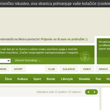
isničko iskustvo, ova stranica pohranjuje vaše kolačiće (cookie
obrodošli na Metro-portal.hr!
Prijavite se
ili
nam se pridružite :)
Hrvatska 
za biflan
izjavio da
e vaš dan jer se Sunce u vašem znaku savršeno spaja s moćnim
čkim tranzitima. Zračite nevjerojatnim samopouzdanjem i magnets…
dnevni horoskop
→
OROM
SPORT
CLUB
GALERIJE
VIDEO
ARHIVA
Život
Kultura
Sport
Biznis
Lifestyle
Showbiz
Fun
Ho
Sljedeća vijest
Prethodna vijest
objavljeno prije 12 godina i 10 mjeseci