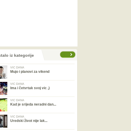
talo iz kategorije
VIC DANA
Mujo i planovi za vikend
VIC DANA
Ima i četvrtak svoj vic ,)
VIC DANA
Kad je srijeda neradni dan...
VIC DANA
Uredski život nije lak...