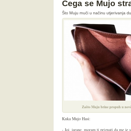
Čega se Mujo str
Što Muju muči u načinu utjerivanja 
Zašto Muju brine propuh u novč
Kuka Mujo Hasi:
- Joj, jarane, moram ti priznati da me je s