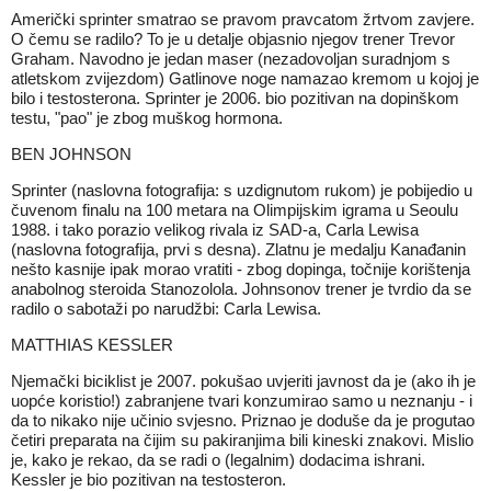
Američki sprinter smatrao se pravom pravcatom žrtvom zavjere.
O čemu se radilo? To je u detalje objasnio njegov trener Trevor
Graham. Navodno je jedan maser (nezadovoljan suradnjom s
atletskom zvijezdom) Gatlinove noge namazao kremom u kojoj je
bilo i testosterona. Sprinter je 2006. bio pozitivan na dopinškom
testu, "pao" je zbog muškog hormona.
BEN JOHNSON
Sprinter (naslovna fotografija: s uzdignutom rukom) je pobijedio u
čuvenom finalu na 100 metara na Olimpijskim igrama u Seoulu
1988. i tako porazio velikog rivala iz SAD-a, Carla Lewisa
(naslovna fotografija, prvi s desna). Zlatnu je medalju Kanađanin
nešto kasnije ipak morao vratiti - zbog dopinga, točnije korištenja
anabolnog steroida Stanozolola. Johnsonov trener je tvrdio da se
radilo o sabotaži po narudžbi: Carla Lewisa.
MATTHIAS KESSLER
Njemački biciklist je 2007. pokušao uvjeriti javnost da je (ako ih je
uopće koristio!) zabranjene tvari konzumirao samo u neznanju - i
da to nikako nije učinio svjesno. Priznao je doduše da je progutao
četiri preparata na čijim su pakiranjima bili kineski znakovi. Mislio
je, kako je rekao, da se radi o (legalnim) dodacima ishrani.
Kessler je bio pozitivan na testosteron.