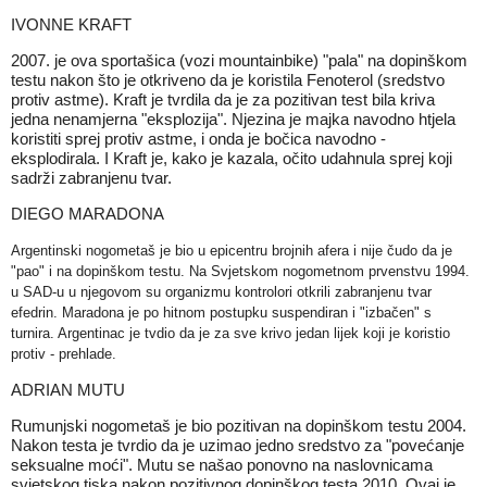
IVONNE KRAFT
2007. je ova sportašica (vozi mountainbike) "pala" na dopinškom
testu nakon što je otkriveno da je koristila Fenoterol (sredstvo
protiv astme). Kraft je tvrdila da je za pozitivan test bila kriva
jedna nenamjerna "eksplozija". Njezina je majka navodno htjela
koristiti sprej protiv astme, i onda je bočica navodno -
eksplodirala. I Kraft je, kako je kazala, očito udahnula sprej koji
sadrži zabranjenu tvar.
DIEGO MARADONA
Argentinski nogometaš je bio u epicentru brojnih afera i nije čudo da je
"pao" i na dopinškom testu. Na Svjetskom nogometnom prvenstvu 1994.
u SAD-u u njegovom su organizmu kontrolori otkrili zabranjenu tvar
efedrin. Maradona je po hitnom postupku suspendiran i "izbačen" s
turnira. Argentinac je tvdio da je za sve krivo jedan lijek koji je koristio
protiv - prehlade.
ADRIAN MUTU
Rumunjski nogometaš je bio pozitivan na dopinškom testu 2004.
Nakon testa je tvrdio da je uzimao jedno sredstvo za "povećanje
seksualne moći". Mutu se našao ponovno na naslovnicama
svjetskog tiska nakon pozitivnog dopinškog testa 2010. Ovaj je