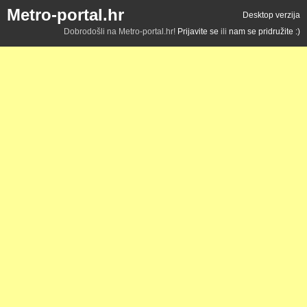
Metro-portal.hr
Desktop verzija
Dobrodošli na Metro-portal.hr!
Prijavite se
ili
nam se pridružite :)