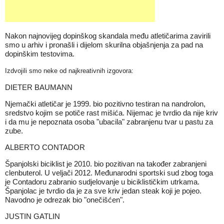
Nakon najnovijeg dopinškog skandala među atletičarima zavirili
smo u arhiv i pronašli i dijelom skurilna objašnjenja za pad na
dopinškim testovima.
Izdvojili smo neke od najkreativnih izgovora:
DIETER BAUMANN
Njemački atletičar je 1999. bio pozitivno testiran na nandrolon,
sredstvo kojim se potiče rast mišića. Nijemac je tvrdio da nije kriv
i da mu je nepoznata osoba "ubacila" zabranjenu tvar u pastu za
zube.
ALBERTO CONTADOR
Španjolski biciklist je 2010. bio pozitivan na također zabranjeni
clenbuterol. U veljači 2012. Međunarodni sportski sud zbog toga
je Contadoru zabranio sudjelovanje u biciklističkim utrkama.
Španjolac je tvrdio da je za sve kriv jedan steak koji je pojeo.
Navodno je odrezak bio "onečišćen".
JUSTIN GATLIN