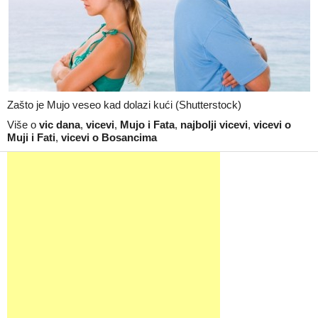
Zašto je Mujo veseo kad dolazi kući (Shutterstock)
Više o
vic dana
,
vicevi
,
Mujo i Fata
,
najbolji vicevi
,
vicevi o
Muji i Fati
,
vicevi o Bosancima