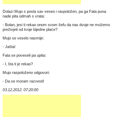
Dolazi Mujo s posla sav veseo i raspoložen, pa ga Fata puna
nade pita odmah s vrata:
- Bolan, jesi ti rekao onom svom šefu da nas dvoje ne možemo
preživjeti od tvoje bijedne plaće?
Mujo se veselo nasmije:
- Jašta!
Fata se poveseli pa upita:
- I, šta ti je rekao?
Mujo raspoloženo odgovori:
- Da se moram razvesti!
03.12.2012. 07:20:00