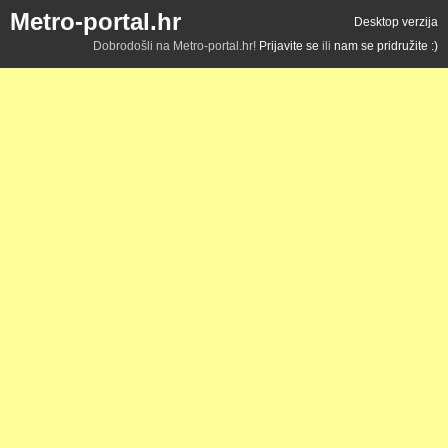
Metro-portal.hr
Desktop verzija
Dobrodošli na Metro-portal.hr!
Prijavite se
ili
nam se pridružite :)