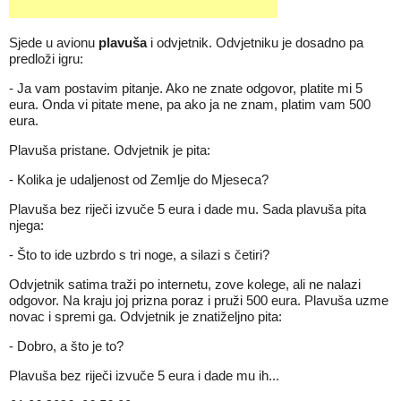
Sjede u avionu
plavuša
i odvjetnik. Odvjetniku je dosadno pa
predloži igru:
- Ja vam postavim pitanje. Ako ne znate odgovor, platite mi 5
eura. Onda vi pitate mene, pa ako ja ne znam, platim vam 500
eura.
Plavuša pristane. Odvjetnik je pita:
- Kolika je udaljenost od Zemlje do Mjeseca?
Plavuša bez riječi izvuče 5 eura i dade mu. Sada plavuša pita
njega:
- Što to ide uzbrdo s tri noge, a silazi s četiri?
Odvjetnik satima traži po internetu, zove kolege, ali ne nalazi
odgovor. Na kraju joj prizna poraz i pruži 500 eura. Plavuša uzme
novac i spremi ga. Odvjetnik je znatiželjno pita:
- Dobro, a što je to?
Plavuša bez riječi izvuče 5 eura i dade mu ih...