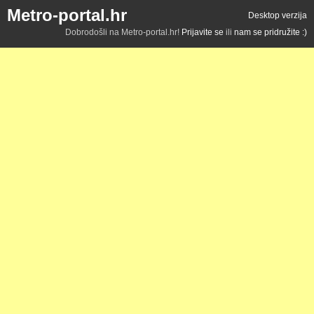
Metro-portal.hr
Desktop verzija
Dobrodošli na Metro-portal.hr!
Prijavite se
ili
nam se pridružite :)