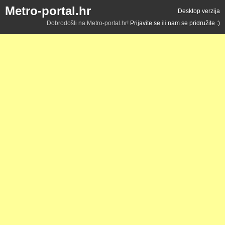
Metro-portal.hr
Desktop verzija
Dobrodošli na Metro-portal.hr!
Prijavite se
ili
nam se pridružite :)