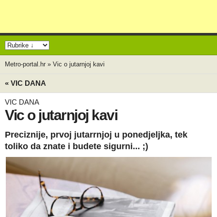
Metro-portal.hr
»
Vic o jutarnjoj kavi
« VIC DANA
VIC DANA
Vic o jutarnjoj kavi
Preciznije, prvoj jutarrnjoj u ponedjeljka, tek
toliko da znate i budete sigurni... ;)