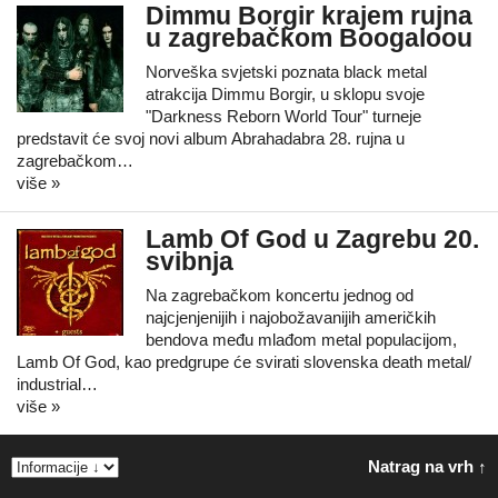
Dimmu Borgir krajem rujna
u zagrebačkom Boogaloou
Norveška svjetski poznata black metal
atrakcija Dimmu Borgir, u sklopu svoje
"Darkness Reborn World Tour" turneje
predstavit će svoj novi album Abrahadabra 28. rujna u
zagrebačkom…
više »
Lamb Of God u Zagrebu 20.
svibnja
Na zagrebačkom koncertu jednog od
najcjenjenijih i najobožavanijih američkih
bendova među mlađom metal populacijom,
Lamb Of God, kao predgrupe će svirati slovenska death metal/
industrial…
više »
Natrag na vrh ↑