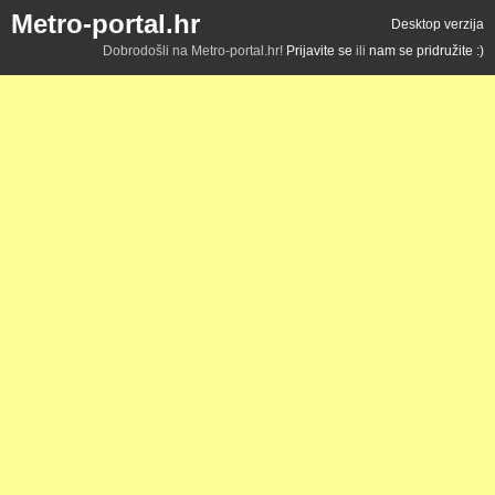
Metro-portal.hr
Desktop verzija
Dobrodošli na Metro-portal.hr!
Prijavite se
ili
nam se pridružite :)