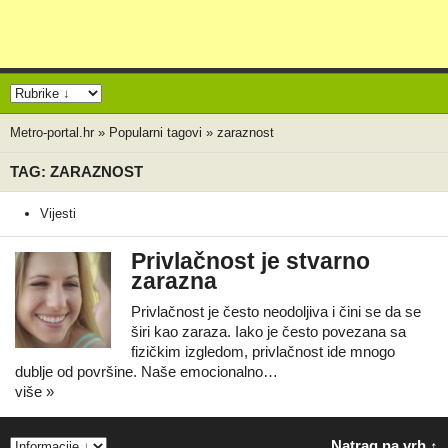
Metro-portal.hr
»
Popularni tagovi
»
zaraznost
TAG: ZARAZNOST
Vijesti
Privlačnost je stvarno
zarazna
Privlačnost je često neodoljiva i čini se da se
širi kao zaraza. Iako je često povezana sa
fizičkim izgledom, privlačnost ide mnogo
dublje od površine. Naše emocionalno…
više »
Natrag na vrh ↑