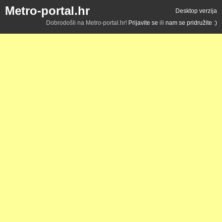
Metro-portal.hr
Desktop verzija
Dobrodošli na Metro-portal.hr!
Prijavite se
ili
nam se pridružite :)