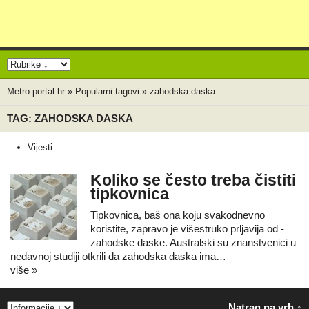
Metro-portal.hr
»
Popularni tagovi
»
zahodska daska
TAG: ZAHODSKA DASKA
Vijesti
Koliko se često treba čistiti
tipkovnica
Tipkovnica, baš ona koju svakodnevno
koristite, zapravo je višestruko prljavija od -
zahodske daske. Australski su znanstvenici u
nedavnoj studiji otkrili da zahodska daska ima…
više »
Natrag na vrh ↑