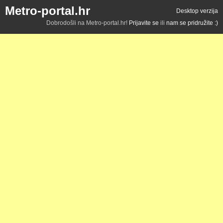
Metro-portal.hr
Desktop verzija
Dobrodošli na Metro-portal.hr!
Prijavite se
ili
nam se pridružite :)