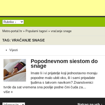
Metro-portal.hr
»
Popularni tagovi
»
vraćanje snage
TAG: VRAĆANJE SNAGE
Vijesti
Popodnevnom siestom do
snage
Imate li i vi prijatelje koji jednostavno moraju
popodne malo ubiti oko, ili i sami pripadate
ljudima s takvom navikom? Znanstvenici
tvrde da sat vremena sna poslije podne čini čuda za…
više »
Natrag na vrh ↑