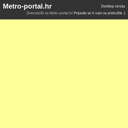
Metro-portal.hr
Desktop verzija
Dobrodošli na Metro-portal.hr!
Prijavite se
ili
nam se pridružite :)